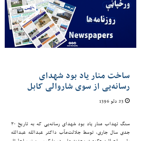
ساخت منار یاد بود شهدای
رسانه‌یی از سوی شاروالی کابل
23 دلو 1396
سنگ تهداب منار یاد بود شهدای رسانه‌یی که به تاریخ ۳۰
جدی سال جاری، توسط جلالت‌مآب داکتر عبدالله عبدالله
رئیس اجرائیه حکومت وحدت ملی در پارک سپین زر ساحۀ پُل