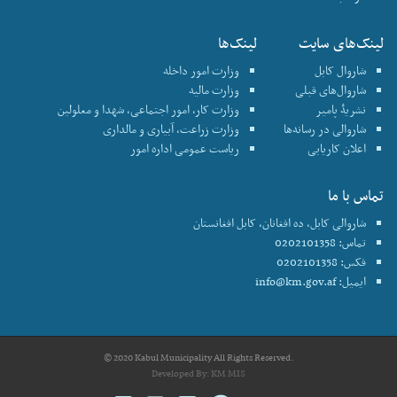
لینک‌های سایت
لینک‌ها
شاروال کابل
وزارت امور داخله
شاروال‌های قبلی
وزارت مالیه
نشریۀ پامیر
وزارت کار، امور اجتماعی، شهدا و معلولین
شاروالی در رسانه‌ها
وزارت زراعت، آبیاری و مالداری
اعلان کاریابی
ریاست عمومی اداره امور
تماس با ما
شاروالی کابل، ده افغانان، کابل افغانستان
تماس: 0202101358
فکس: 0202101358
ایمیل:
info@km.gov.af
© 2020 Kabul Municipality All Rights Reserved.
Developed By:
KM MIS