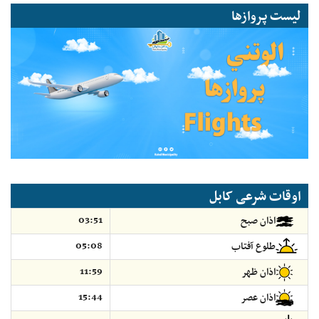
لیست پروازها
اوقات شرعی کابل
03:51
اذان صبح
05:08
طلوع آفتاب
11:59
اذان ظهر
15:44
اذان عصر