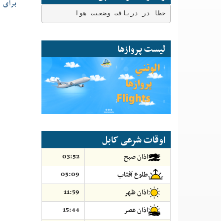
برای 
خطا در دریافت وضعیت هوا
لیست پروازها
اوقات شرعی کابل
03:52
اذان صبح
05:09
طلوع آفتاب
11:59
اذان ظهر
15:44
اذان عصر