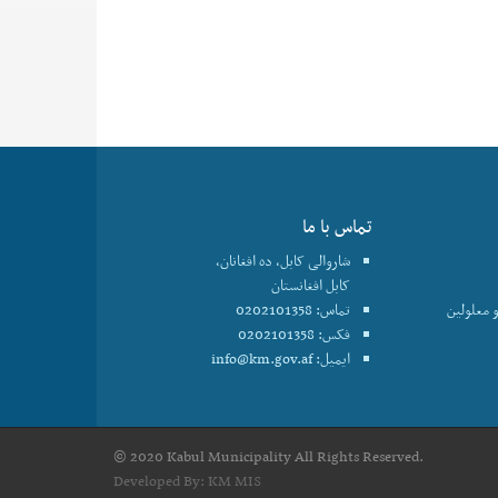
تماس با ما
شاروالی کابل، ده افغانان،
کابل افغانستان
 معلولین
تماس: 0202101358
فکس: 0202101358
ایمیل:
info@km.gov.af
© 2020 Kabul Municipality All Rights Reserved.
Developed By:
KM MIS