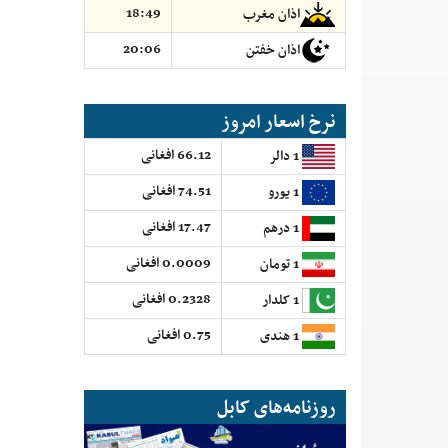
18:49
اذان مغرب
20:06
اذان خفتن
نرخ اسعار امروز
66.12 افغانی
1 دالر
74.51 افغانی
1 یورو
17.47 افغانی
1 درهم
0.0009 افغانی
1 تومان
0.2328 افغانی
1 کلدار
0.75 افغانی
1 هندی
روزنامه‌های کابل