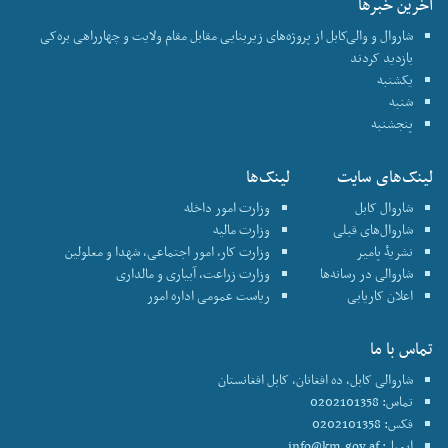
آخرین خبرها
شاروال و والی‌کابل از پروژه‌های زیربنایی مقابل مقام ولایت و چهارراهی بره‌کی
بازدید کردند
یکشنبه
شنبه
پنجشنبه
لینک‌های سایت
لینک‌ها
شاروال کابل
وزارت امور داخله
شاروال‌های قبلی
وزارت مالیه
نشریۀ پامیر
وزارت کار، امور اجتماعی، شهدا و معلولین
شاروالی در رسانه‌ها
وزارت زراعت، آبیاری و مالداری
اعلان کاریابی
ریاست عمومی اداره امور
تماس با ما
شاروالی کابل، ده افغانان، کابل افغانستان
تماس: 0202101358
فکس: 0202101358
ایمیل:
info@km.gov.af