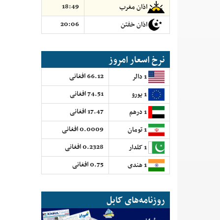
18:49
اذان مغرب
20:06
اذان خفتن
نرخ اسعار امروز
66.12 افغانی
1 دالر
74.51 افغانی
1 یورو
17.47 افغانی
1 درهم
0.0009 افغانی
1 تومان
0.2328 افغانی
1 کلدار
0.75 افغانی
1 هندی
روزنامه‌های کابل