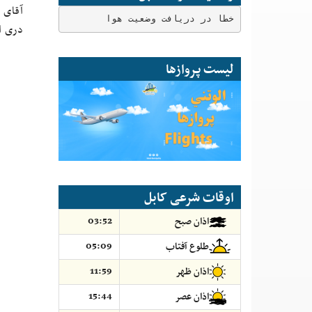
خطا در دریافت وضعیت هوا
دری ا
لیست پروازها
اوقات شرعی کابل
03:52
اذان صبح
05:09
طلوع آفتاب
11:59
اذان ظهر
15:44
اذان عصر