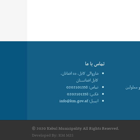
تماس با ما
شاروالی کابل، ده افغانان،
کابل افغانستان
 معلولین
تماس: 0202101358
فکس: 0202101358
ایمیل:
info@km.gov.af
© 2020 Kabul Municipality All Rights Reserved.
Developed By:
KM MIS