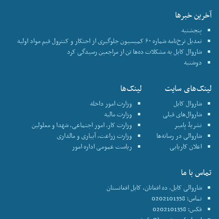
آخرین خبرها
پنجشنبه
تعدیل نرخ‌نامه شماره ۶۰ کمیسیون جلوگیری از احتکار و کنترول قیم مواد اولیه
شاروال کابل به مشکلات ده‌ها تن از مراجعین رسیدگی کرد
دوشنبه
لینک‌های سایت
لینک‌ها
شاروال کابل
وزارت امور داخله
شاروال‌های قبلی
وزارت مالیه
نشریۀ پامیر
وزارت کار، امور اجتماعی، شهدا و معلولین
شاروالی در رسانه‌ها
وزارت زراعت، آبیاری و مالداری
اعلان کاریابی
ریاست عمومی اداره امور
تماس با ما
شاروالی کابل، ده افغانان، کابل افغانستان
تماس: 0202101358
فکس: 0202101358