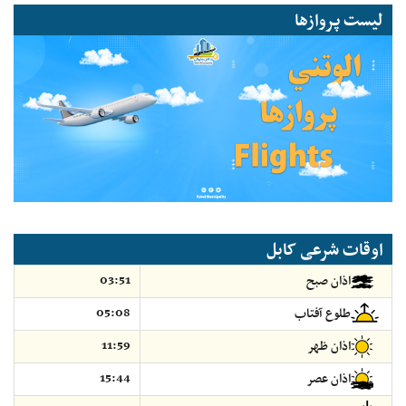
لیست پروازها
اوقات شرعی کابل
03:51
اذان صبح
05:08
طلوع آفتاب
11:59
اذان ظهر
15:44
اذان عصر