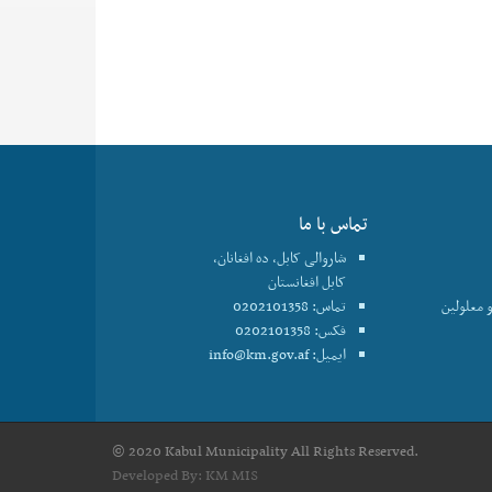
تماس با ما
شاروالی کابل، ده افغانان،
کابل افغانستان
 معلولین
تماس: 0202101358
فکس: 0202101358
ایمیل:
info@km.gov.af
© 2020 Kabul Municipality All Rights Reserved.
Developed By:
KM MIS