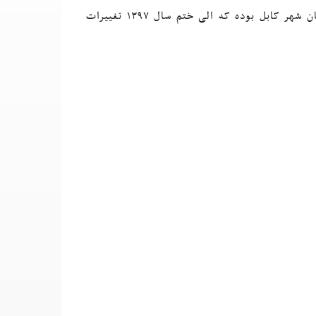
شاروالی کابل در تلاش فراهم‌آوری سهولت‌های شهری و ترافیکی برای شهریان شهر کابل بوده که الی ختم سال ۱۳۹۷ تغییرات