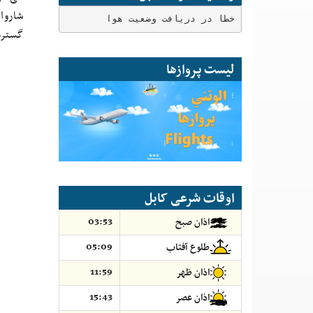
خطا در دریافت وضعیت هوا
گسترد
لیست پروازها
اوقات شرعی کابل
03:53
اذان صبح
05:09
طلوع آفتاب
11:59
اذان ظهر
15:43
اذان عصر