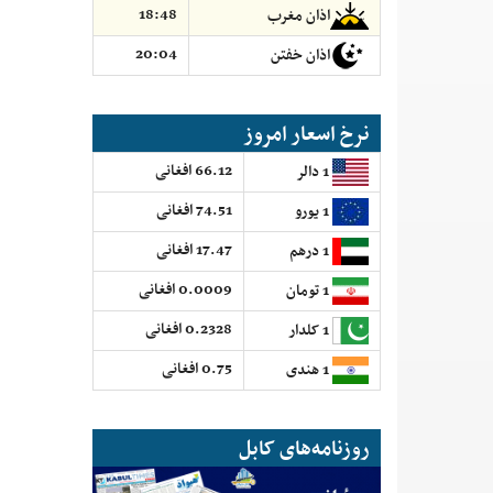
18:48
اذان مغرب
20:04
اذان خفتن
نرخ اسعار امروز
66.12 افغانی
1 دالر
74.51 افغانی
1 یورو
17.47 افغانی
1 درهم
0.0009 افغانی
1 تومان
0.2328 افغانی
1 کلدار
0.75 افغانی
1 هندی
روزنامه‌های کابل