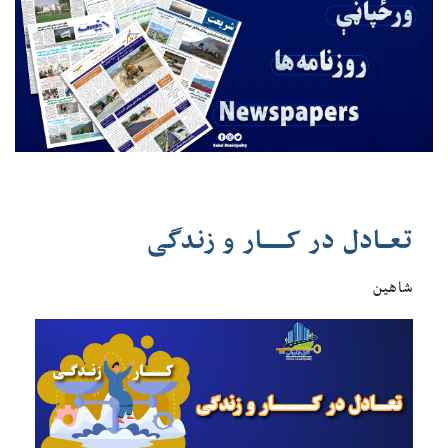
تعــادل در کــــــار و زندگی
شاهین