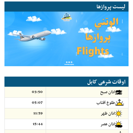
لیست پروازها
اوقات شرعی کابل
03:50
اذان صبح
05:07
طلوع آفتاب
11:59
اذان ظهر
15:44
اذان عصر