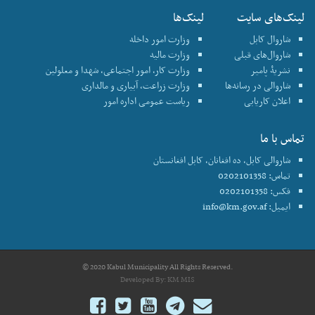
لینک‌های سایت
لینک‌ها
شاروال کابل
وزارت امور داخله
شاروال‌های قبلی
وزارت مالیه
نشریۀ پامیر
وزارت کار، امور اجتماعی، شهدا و معلولین
شاروالی در رسانه‌ها
وزارت زراعت، آبیاری و مالداری
اعلان کاریابی
ریاست عمومی اداره امور
تماس با ما
شاروالی کابل، ده افغانان، کابل افغانستان
تماس: 0202101358
فکس: 0202101358
ایمیل:
info@km.gov.af
© 2020 Kabul Municipality All Rights Reserved.
Developed By:
KM MIS