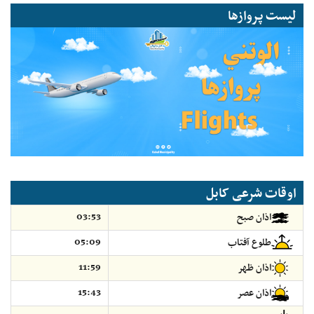
لیست پروازها
اوقات شرعی کابل
03:53
اذان صبح
05:09
طلوع آفتاب
11:59
اذان ظهر
15:43
اذان عصر