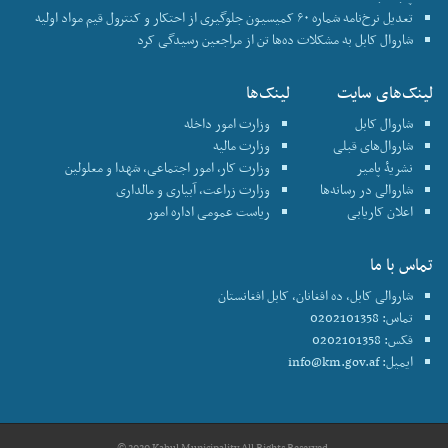
تعدیل نرخ‌نامه شماره ۶۰ کمیسیون جلوگیری از احتکار و کنترول قیم مواد اولیه
شاروال کابل به مشکلات ده‌ها تن از مراجعین رسیدگی کرد
لینک‌های سایت
لینک‌ها
شاروال کابل
وزارت امور داخله
شاروال‌های قبلی
وزارت مالیه
نشریۀ پامیر
وزارت کار، امور اجتماعی، شهدا و معلولین
شاروالی در رسانه‌ها
وزارت زراعت، آبیاری و مالداری
اعلان کاریابی
ریاست عمومی اداره امور
تماس با ما
شاروالی کابل، ده افغانان، کابل افغانستان
تماس: 0202101358
فکس: 0202101358
ایمیل:
info@km.gov.af
© 2020 Kabul Municipality All Rights Reserved.