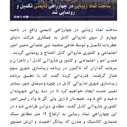
ساخت نماد زیبایی در چهارراهی تایمنی واقع در ناحیه
چهارم از سوی شاروالی کابل به همکاری شرکت دنیای
عطریات تکمیل و توسط حاجی محمد نبی عثمانی معین امور
اجتماعی و کلتوری شاروالی کابل افتتاح و رونمایی گردید.
معین امور اجتماعی و کلتوری شاروالی کابل از تاجران و
سرمایه گذاران که تاکنون در برنامه زیباسازی شهری سهم
فعال گرفتند، قدردانی کرده گفت که با تطبیق برنامه
زیباسازی شهری شاروالی کابل در چهره وسیمای شهر، بیشتر
تغییر مثبت ایجاد خواهیم کرد تا در دید روانی شهروندان
مفید واقع شود. همچنان قاری ولی گل جواد رئیس امور
کلتوری شاروالی کابل گفت: مطابق دیزاین طراحی شده در
این چهارراهی نماد زیبایی به ارتفاع ۱۴ متر مطابق سبک
معماری کلاسیک و مدرن که بیانگر اهمیت و ارزش معنوی