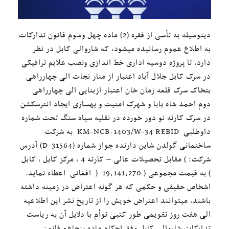
دینوسیله به تأسی از فقره (2) ماده چهل وسوم قانون تدارکات
به اطلاع عموم رسانیده میشود، که شاروالی کابل در نظر
دارد، تا پروژه دوسیه اداری خط اندازی ونصب علایم ترافیکی
در سرک کابل جلال آباد اعتبار از منار نجات الی چهارراهی
بتخاک سرک قلعه زمان خان اعتبار ازبنایی الی چهارراهی
دوم احمد شاه بابا و شهرک امنیت و یهسازی ایجاد انترسکشن
در سرک کارته نو دور خورده در نقلیه سیاه سنگ تحت شماره
داوطلبی KM-NCB-1403/W-34 REBID به شرکت
ساختمانی گولدن شاین دارنده جواز شماره (D-31564) آدرس
شرکت: ) مقابل تحصیلات عالی – کارته 4 ، مرکز کابل ، کابل
) به قیمت مجموعی ( 19,141,270 ( افغانی اعطاء نماید.
اشخاص حقیقی و حکمی که هر گونه اعتراض در زمینه داشته
باشند، میتوانند اعتراض خویش را از تاریخ نشر این اطلاعیه
الی هفت روز تقویمی طور کتبی توأم با دلایل آن به ریاست
تدارکات شاروالی کابل وفق احکام ماده پنجاهم قانون