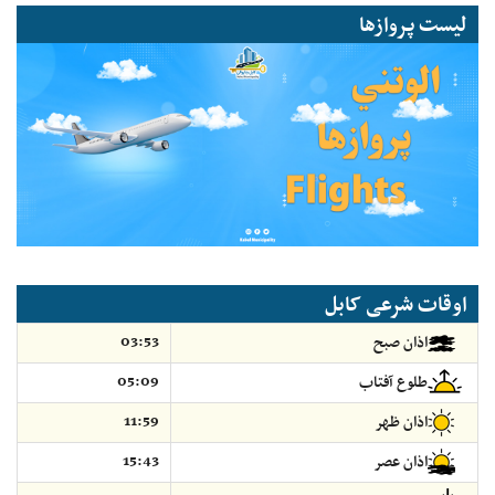
لیست پروازها
اوقات شرعی کابل
03:53
اذان صبح
05:09
طلوع آفتاب
11:59
اذان ظهر
15:43
اذان عصر