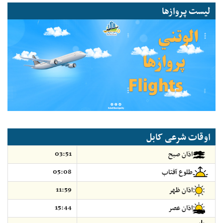
لیست پروازها
اوقات شرعی کابل
03:51
اذان صبح
05:08
طلوع آفتاب
11:59
اذان ظهر
15:44
اذان عصر