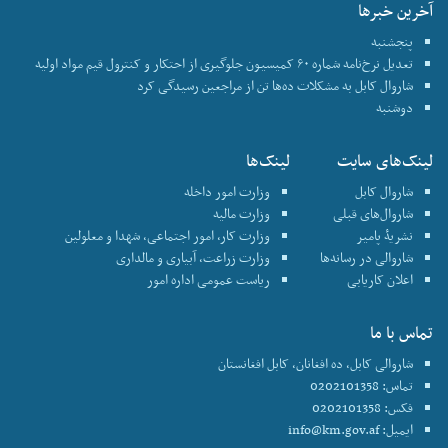
آخرین خبرها
پنجشنبه
تعدیل نرخ‌نامه شماره ۶۰ کمیسیون جلوگیری از احتکار و کنترول قیم مواد اولیه
شاروال کابل به مشکلات ده‌ها تن از مراجعین رسیدگی کرد
دوشنبه
لینک‌های سایت
لینک‌ها
شاروال کابل
وزارت امور داخله
شاروال‌های قبلی
وزارت مالیه
نشریۀ پامیر
وزارت کار، امور اجتماعی، شهدا و معلولین
شاروالی در رسانه‌ها
وزارت زراعت، آبیاری و مالداری
اعلان کاریابی
ریاست عمومی اداره امور
تماس با ما
شاروالی کابل، ده افغانان، کابل افغانستان
تماس: 0202101358
فکس: 0202101358
ایمیل:
info@km.gov.af