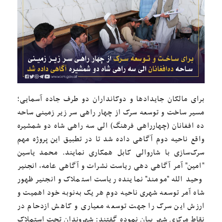
برای مالکان جایدادها و دوکانداران دو طرف جاده آسمایی؛
مسیر ساخت و توسعه سرک از چهار راهی سر زیر زمینی ساحه
ده افغانان (چهارراهی فرهنگ) الی سه راهی شاه دو شمشیره
واقع ناحیه دوم آگاهی داده شد تا در تطبیق این پروژه مهم
سرک‌سازی با شاروالی کابل همکاری نمایند. محمد یاسین
"امین" آمر آگاهی دهی ریاست نشرات و آگاهی عامه، انجنیر
وحید الله "مومند" نماینده ریاست استملاک و انجنیر ظهور
شاه آمر توسعه شهری ناحیه دوم هر یک به‌نوبه خود اهمیت و
ارزش این سرک را جهت توسعه معیاری و کاهش ازدحام در
نقاط مرکزی شهر بیان نموده گفتند: شهروندان تحت استملاک