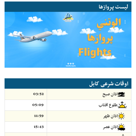
لیست پروازها
اوقات شرعی کابل
03:52
اذان صبح
05:09
طلوع آفتاب
11:59
اذان ظهر
15:43
اذان عصر