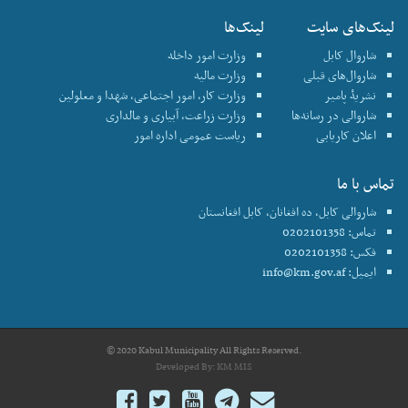
لینک‌های سایت
لینک‌ها
شاروال کابل
وزارت امور داخله
شاروال‌های قبلی
وزارت مالیه
نشریۀ پامیر
وزارت کار، امور اجتماعی، شهدا و معلولین
شاروالی در رسانه‌ها
وزارت زراعت، آبیاری و مالداری
اعلان کاریابی
ریاست عمومی اداره امور
تماس با ما
شاروالی کابل، ده افغانان، کابل افغانستان
تماس: 0202101358
فکس: 0202101358
ایمیل:
info@km.gov.af
© 2020 Kabul Municipality All Rights Reserved.
Developed By:
KM MIS