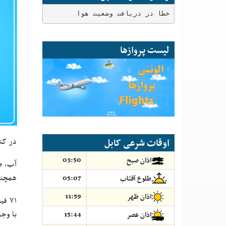
خطا در دریافت وضعیت هوا
لیست پروازها
در کن
اوقات شرعی کابل
03:50
اذان صبح
همچنا
05:07
طلوع آفتاب
11:59
اذان ظهر
۷۱ 
با وج
15:44
اذان عصر