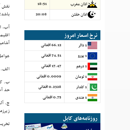
18:51
اذان مغرب
نقش آ
باشد؛
20:08
اذان خفتن
آب، ا
نرخ اسعار امروز
اقلیم
آشامید
66.12 افغانی
1 دالر
عوامل 
74.51 افغانی
1 یورو
17.47 افغانی
1 درهم
الف. 
0.0009 افغانی
1 تومان
0.2328 افغانی
1 کلدار
حد آب در
0.75 افغانی
1 هندی
ج. آل
زیرزمی
روزنامه‌های کابل
تخریب