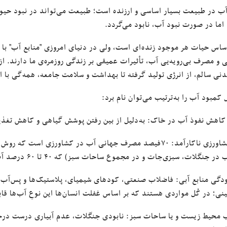
ب در طبیعت بسیار اساسی و ارزنده است؛ طبیعت می‌تواند در نبود حیوانا
 اما در صورت نبود آب، نابود می‌گردد.
ساس حیات هر موجود زنده‌ای است، ولی در دنیای امروزی "منابع آب" با مش
ی و مصرف بی‌رویه‌یی آب، تأثیرات عمیقی بر زندگی روزمره‌ی ما دارند. ا
نی سالم، از انرژی تولید گرفته تا بهداشت و سلامت جامعه، همه‌گی با ای
کمبود آب را به‌ترتیب می‌توان نام برد:
کاهش نفوذ آب در خاک: به‌دلیل از بین رفتن پوشش گیاهی و کاهش تغذ
ب. کشاورزی ناکارآمد: ۷۰فیصد مصرف جهانی آب در کشاورزی است
 جنگلات، سبزی‌جات و در مجموع ساحات سبز) که ۴۰ تا ۶۰ درصد آب را هَدر می‌دهد؛
ودگی منابع آبی: فاضلاب صنعتی، کودهای شیمیای، پلاستیک‌ها و پس‌آب‌
نی؛ در کُل مواردی هستند که بر اساس غفلت انسان‌ها این نوعِ آب‌ها قاب
 محیط زیست و یا ساحات سبز: نابودی جنگلات، عدم آبیاری درست درختان