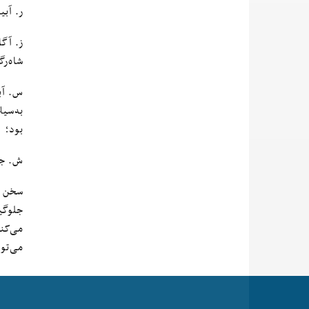
ر. آبیاری ق
ز. آگ
شاه‌ر
س. آبی
به‌سی
بود؛
ش. جل
جلوگی
می‌کن
می‌توا