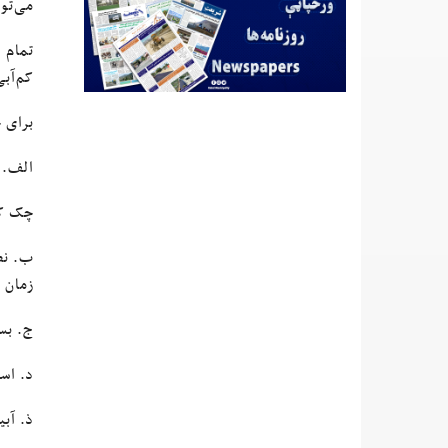
می‌توا
تمام 
کم‌آبی
برای 
الف. 
چک کر
ب. نص
زمان 
ج. بس
د. اس
ذ. آب