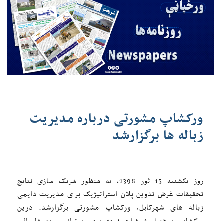
ورکشاپ مشورتی درباره مدیریت
زباله ها برگزارشد
روز یکشنبه 15 ثور 1398، به منظور شریک سازی نتایج
تحقیقات غرض تدوین پلان استراتیژیک برای مدیریت دایمی
زباله های شهرکابل، ورکشاپ مشورتی برگزارشد. درین
ورکشاپ، پوهنیار شیخ احمد متین معین ترانسپورت شاروالی