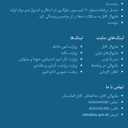
پنجشنبه
تعدیل نرخ‌نامه شماره ۶۰ کمیسیون جلوگیری از احتکار و کنترول قیم مواد اولیه
شاروال کابل به مشکلات ده‌ها تن از مراجعین رسیدگی کرد
دوشنبه
لینک‌های سایت
لینک‌ها
شاروال کابل
وزارت امور داخله
شاروال‌های قبلی
وزارت مالیه
نشریۀ پامیر
وزارت کار، امور اجتماعی، شهدا و معلولین
شاروالی در رسانه‌ها
وزارت زراعت، آبیاری و مالداری
اعلان کاریابی
ریاست عمومی اداره امور
تماس با ما
شاروالی کابل، ده افغانان، کابل افغانستان
تماس: 0202101358
فکس: 0202101358
ایمیل:
info@km.gov.af