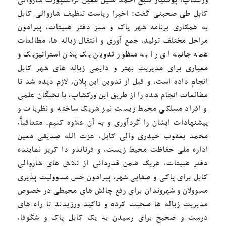
کابل طی صحبتی گفت: اخیرا ریاست تنظیف شاروالی کابل
به همکاری برنامه شهر پاک و سبز دفتر هبیتات، پیرامون
مراحل مختلف تولید، جمع آوری و انتقال زباله ها، مطالعات
همه جانبه ای را به منظور تدوین یک پلان استراتیژیک و
معیاری برای مدیریت بهتر و دایمی زباله های شهر کابل
انجام داده است، و قبل از تدوین این پلان، لازم دیده شد تا
مطالعات انجام شده را از طریق این ورکشاپ، با نخبگان علمی
و افراد مسلکی محیط زیست نیز شریک ساخته و نظریات و
پیشنهادات ایشان را گردآوری و به آن علاوه کنیم. متعاقبآً،
محمد یعقوب حیدری والی کابل، عزت الله صدیقی معین
اداره ملی حفاظت محیط زیست، و فرناندو دا کریز نماینده
دفتر هبیتات، هریک ضمن قدردانی از تلاش های شاروالی
کابل برای پاکی و صفایی شهر، پیرامون حس مسوولیت پذیری
مسوولان و شهروندان برای رفع چالش های محیطی در خصوص
مدیریت زباله ها صحبت کرده و تاکید ورزیدند تا راه های
درست و صحیح برای رسیدن به یک کابل پاک و شگوفا،