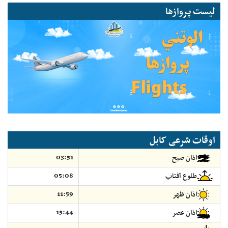
لیست پروازها
اوقات شرعی کابل
03:51
اذان صبح
05:08
طلوع آفتاب
11:59
اذان ظهر
15:44
اذان عصر