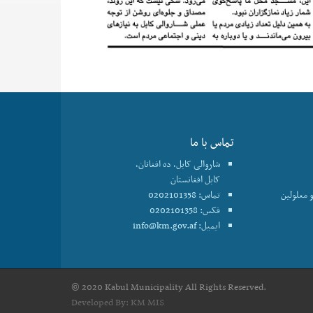
تماس با ما
شاروالی کابل، ده افغانان،
کابل افغانستان
 معلولین
تماس: 0202101358
فکس: 0202101358
ایمیل:
info@km.gov.af
© 2020 Kabul Municipality All Rights Reserved.
Developed By:
KM MIS