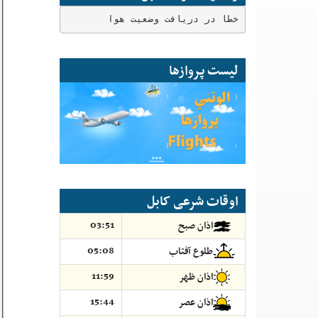
خطا در دریافت وضعیت هوا
لیست پروازها
اوقات شرعی کابل
03:51
اذان صبح
05:08
طلوع آفتاب
11:59
اذان ظهر
15:44
اذان عصر