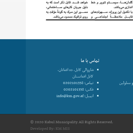
تماس با ما
شاروالی کابل، ده افغانان،
کابل افغانستان
 معلولین
تماس: 0202101358
فکس: 0202101358
ایمیل:
info@km.gov.af
© 2020 Kabul Municipality All Rights Reserved.
Developed By:
KM MIS