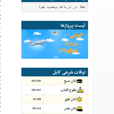
خطا در دریافت وضعیت هوا
لیست پروازها
اوقات شرعی کابل
03:50
اذان صبح
05:07
طلوع آفتاب
11:59
اذان ظهر
15:44
اذان عصر