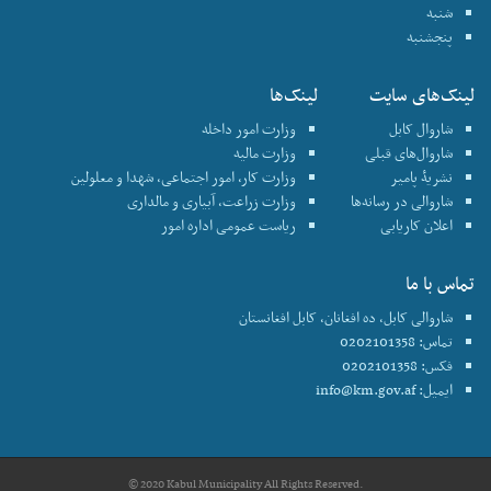
شنبه
پنجشنبه
لینک‌های سایت
لینک‌ها
شاروال کابل
وزارت امور داخله
شاروال‌های قبلی
وزارت مالیه
نشریۀ پامیر
وزارت کار، امور اجتماعی، شهدا و معلولین
شاروالی در رسانه‌ها
وزارت زراعت، آبیاری و مالداری
اعلان کاریابی
ریاست عمومی اداره امور
تماس با ما
شاروالی کابل، ده افغانان، کابل افغانستان
تماس: 0202101358
فکس: 0202101358
ایمیل:
info@km.gov.af
© 2020 Kabul Municipality All Rights Reserved.