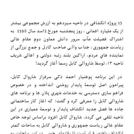
15 پروژه انکشافی در ناحیه سیزدهم به ازرش مجموعی بیشتر
از یک ملیارد افعانی ، روز پنجشنبه مورخ 3اسد سال 1398 به
اشتراک فضیلت مآب سرور دانش معاون دوم مقام عالی
ریاست جمهوری، جناب والی صاحب کابل و جمع بزرگی از
نماینده هاي مردم، اراکین بلند رتبه دولتی و اهالی شریف
ناحیه ۱۳، توسط شاروالی کابل رسما آغاز گرديد!
در این برنامه پوهنیار احمد ذکی سرفراز شاروال کابل،
پیرامون اصل توسعۀ پایدار روشنی انداخته و در خصوص
فراهم سازی دسترسی به خدمات شهری پلان ها و برنامه های
شاروالی کابل را معرفی کرد و گفت: که اغاز کار ساختمانی
جاده ها فصل جدید انکشاف پایدار و توسعۀ معیاری در این
ناحیه تلقی می گردد. ‎شاروال کابل افزود براساس توجه خاص
مقام عالی ریاست جمهوری و شاروالی کابل به ساحات کمتر
انکشاف یافته، قرار است تا پلانهای خوبی در این ساحات به