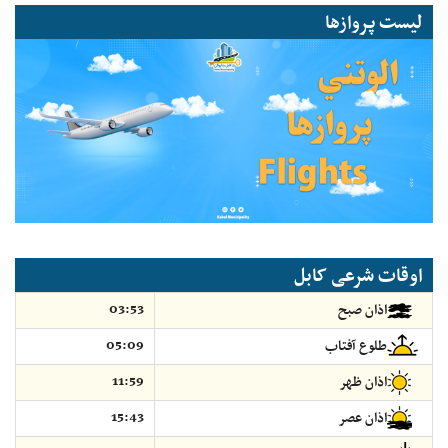
لیست پروازها
اوقات شرعی کابل
03:53
اذان صبح
05:09
طلوع آفتاب
11:59
اذان ظهر
15:43
اذان عصر