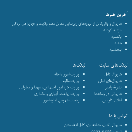
آخرین خبرها
شاروال و والی‌کابل از پروژه‌های زیربنایی مقابل مقام ولایت و چهارراهی بره‌کی
بازدید کردند
یکشنبه
شنبه
پنجشنبه
لینک‌های سایت
لینک‌ها
شاروال کابل
وزارت امور داخله
شاروال‌های قبلی
وزارت مالیه
نشریۀ پامیر
وزارت کار، امور اجتماعی، شهدا و معلولین
شاروالی در رسانه‌ها
وزارت زراعت، آبیاری و مالداری
اعلان کاریابی
ریاست عمومی اداره امور
تماس با ما
شاروالی کابل، ده افغانان، کابل افغانستان
تماس: 0202101358