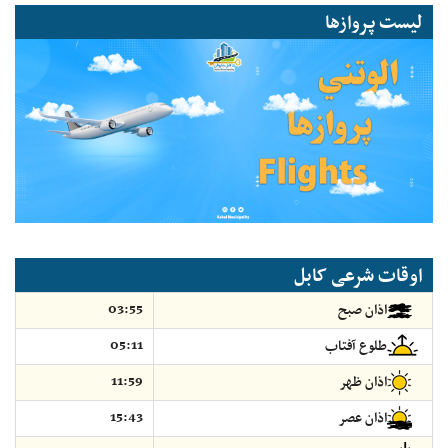
لیست پروازها
اوقات شرعی کابل
03:55
اذان صبح
05:11
طلوع آفتاب
11:59
اذان ظهر
15:43
اذان عصر