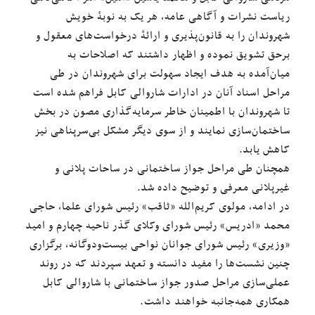
ریاست نشرات و آگاهی عامه، هر یک به نوبهٔ خویش
شهروندان را به قانون‌پذیری و ارائهٔ درخواست‌های معقول و
برحق تشویق نموده و اظهار داشتند که اصلاحات به
میان‌آمده به هدف ایجاد سهولت برای شهروندان در طی
مراحل اسناد آنان در ادارات شاروالی کابل فراهم شده است
تا شهروندان با اطمینان خاطر سرمایه‌گذاری مصون در بخش
ساختمان‌سازی نمایند و از سوی دیگر مشکل بی‌سرپناهی نیز
کاهش یابد.
همچنان طی مراحل جواز ساختمانی در ساحات پلانی و
غیرپلانی معرفی و توضیح داده شد.
در ادامه، مولوی کریم‌الله «ثاقب» رئیس شورای علما، حاجی
محمد «ادریس» رئیس شورای وکلای گذر ناحیه چهارم و امید
«وزیری» رئیس شورای جوانان نواحی بیست‌ودوگانه، برگزاری
چنین نشست‌ها را مفید دانسته و تعهد سپردند که در روند
عملی‌سازی مراحل صدور جواز ساختمانی با شاروالی کابل
همکاری همه‌جانبه خواهند داشت.