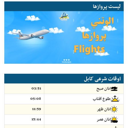
لیست پروازها
اوقات شرعی کابل
03:51
اذان صبح
05:08
طلوع آفتاب
11:59
اذان ظهر
15:44
اذان عصر