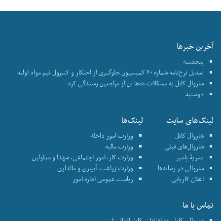
آخرین خبرها
پنجشنبه
تعدیل نرخ‌نامه شماره ۶۰ کمیسیون جلوگیری از احتکار و کنترول قیم مواد اولیه
شاروال کابل به مشکلات ده‌ها تن از مراجعین رسیدگی کرد
دوشنبه
لینک‌های سایت
لینک‌ها
شاروال کابل
وزارت امور داخله
شاروال‌های قبلی
وزارت مالیه
نشریۀ پامیر
وزارت کار، امور اجتماعی، شهدا و معلولین
شاروالی در رسانه‌ها
وزارت زراعت، آبیاری و مالداری
اعلان کاریابی
ریاست عمومی اداره امور
تماس با ما
شاروالی کابل، ده افغانان، کابل افغانستان