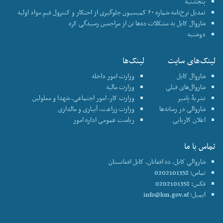
پنجشنبه
تعدیل نرخ‌نامه شماره ۶۰ کمیسیون جلوگیری از احتکار و کنترول قیم مواد اولیه
شاروال کابل به مشکلات ده‌ها تن از مراجعین رسیدگی کرد
دوشنبه
لینک‌های سایت
لینک‌ها
شاروال کابل
وزارت امور داخله
شاروال‌های قبلی
وزارت مالیه
نشریۀ پامیر
وزارت کار، امور اجتماعی، شهدا و معلولین
شاروالی در رسانه‌ها
وزارت زراعت، آبیاری و مالداری
اعلان کاریابی
ریاست عمومی اداره امور
تماس با ما
شاروالی کابل، ده افغانان، کابل افغانستان
تماس: 0202101358
فکس: 0202101358
ایمیل:
info@km.gov.af