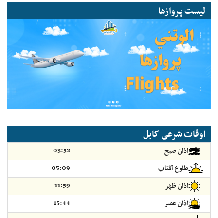
لیست پروازها
اوقات شرعی کابل
03:52
اذان صبح
05:09
طلوع آفتاب
11:59
اذان ظهر
15:44
اذان عصر