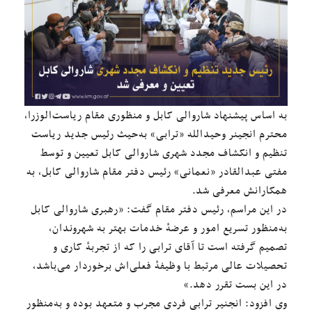
به اساس پیشنهاد شاروالی کابل و منظوری مقام ریاست‌الوزرا،
محترم انجینر وحیدالله «ترابی» به‌حیث رئیس جدید ریاست
تنظیم و انکشاف مجدد شهری شاروالی کابل تعیین و توسط
مفتی عبدالقادر «نعمانی» رئیس دفتر مقام شاروالی کابل، به
همکارانش معرفی شد.
در این مراسم، رئیس دفتر مقام گفت: «رهبری شاروالی کابل
به‌منظور تسریع امور و عرضهٔ خدمات بهتر به شهروندان،
تصمیم گرفته است تا آقای ترابی را که از تجربهٔ کاری و
تحصیلات عالی مرتبط با وظیفهٔ فعلی‌اش برخوردار می‌باشد،
در این بست تقرر دهد.»
وی افزود: انجنیر ترابی فردی مجرب و متعهد بوده و به‌منظور