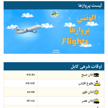
لیست پروازها
اوقات شرعی کابل
03:51
اذان صبح
05:08
طلوع آفتاب
11:59
اذان ظهر
15:44
اذان عصر