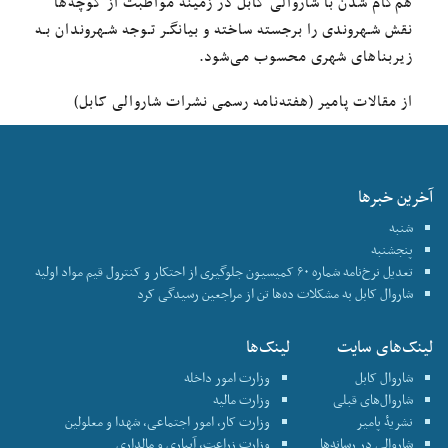
هم‌گام شدن با شاروالی کابل در زمینهٔ مواظبت از کوچه‌ها
نقش شـهروندی را برجسته ساخته و بیانگـر تـوجه شـهروندان بـه
زیربناهای شهری محسوب می‌شود.
از مقالات پامیر (هفته‌نامه رسمی نشرات شاروالی کابل)
آخرین خبرها
شنبه
پنجشنبه
تعدیل نرخ‌نامه شماره ۶۰ کمیسیون جلوگیری از احتکار و کنترول قیم مواد اولیه
شاروال کابل به مشکلات ده‌ها تن از مراجعین رسیدگی کرد
لینک‌های سایت
لینک‌ها
شاروال کابل
وزارت امور داخله
شاروال‌های قبلی
وزارت مالیه
نشریۀ پامیر
وزارت کار، امور اجتماعی، شهدا و معلولین
شاروالی در رسانه‌ها
وزارت زراعت، آبیاری و مالداری