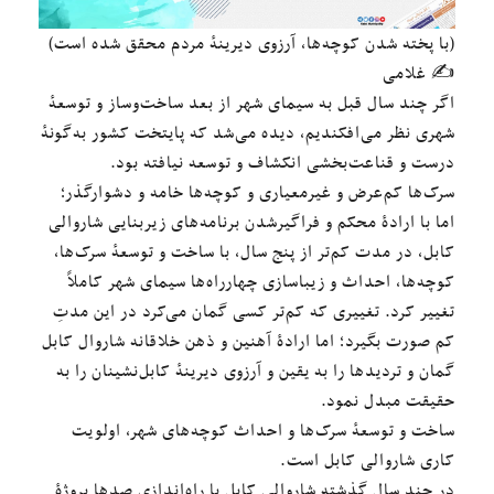
(با پخته شدن کوچه‌ها، آرزوی دیرینهٔ مردم محقق شده است)
✍️ غلامی
اگر چند سال قبل به سیمای شهر از بعد ساخت‌وساز و توسعهٔ
شهری نظر می‌افکندیم، دیده می‌شد که پایتخت کشور به‌گونهٔ
درست و قناعت‌بخشی انکشاف و توسعه نیافته بود.
سرک‌ها کم‌عرض و غیرمعیاری و کوچه‌ها خامه و دشوارگذر؛
اما با ارادهٔ محکم و فراگیرشدن برنامه‌های زیربنایی شاروالی
کابل، در مدت کم‌تر از پنج سال، با ساخت و توسعهٔ سرک‌ها،
کوچه‌ها، احداث و زیباسازی چهارراه‌ها سیمای شهر کاملاً
تغییر کرد. تغییری که کم‌تر کسی گمان می‌کرد در این مدتِ
کم صورت بگیرد؛ اما ارادهٔ آهنین و ذهن خلاقانه شاروال کابل
گمان و تردیدها را به یقین و آرزوی دیرینهٔ کابل‌نشینان را به
حقیقت مبدل نمود.
ساخت و توسعهٔ سرک‌ها و احداث کوچه‌های شهر، اولویت
کاری شاروالی کابل است.
در چند سال گذشته شاروالی کابل با راه‌اندازی صدها پروژهٔ