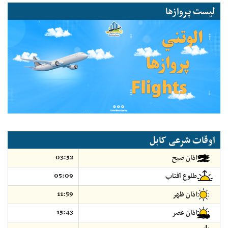
لیست پروازها
اوقات شرعی کابل
03:52
اذان صبح
05:09
طلوع آفتاب
11:59
اذان ظهر
15:43
اذان عصر