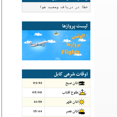
خطا در دریافت وضعیت هوا
لیست پروازها
اوقات شرعی کابل
03:52
اذان صبح
05:09
طلوع آفتاب
11:59
اذان ظهر
15:44
اذان عصر