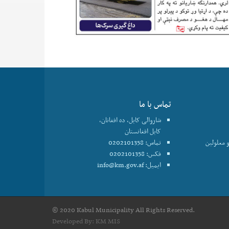
تماس با ما
شاروالی کابل، ده افغانان،
کابل افغانستان
 معلولین
تماس: 0202101358
فکس: 0202101358
ایمیل:
info@km.gov.af
© 2020 Kabul Municipality All Rights Reserved.
Developed By:
KM MIS