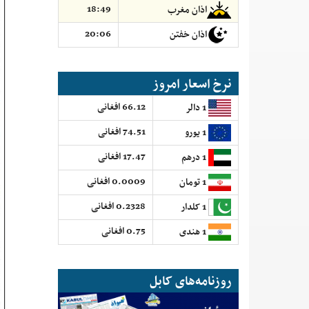
18:49
اذان مغرب
20:06
اذان خفتن
نرخ اسعار امروز
66.12 افغانی
1 دالر
74.51 افغانی
1 یورو
17.47 افغانی
1 درهم
0.0009 افغانی
1 تومان
0.2328 افغانی
1 کلدار
0.75 افغانی
1 هندی
روزنامه‌های کابل