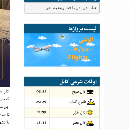
خطا در دریافت وضعیت هوا
لیست پروازها
اوقات شرعی کابل
کار س
03:52
اذان صبح
کندن‌
05:09
طلوع آفتاب
11:59
اذان ظهر
تا ساحهٔ سنگ‌نوشته، 
با تک
15:43
اذان عصر