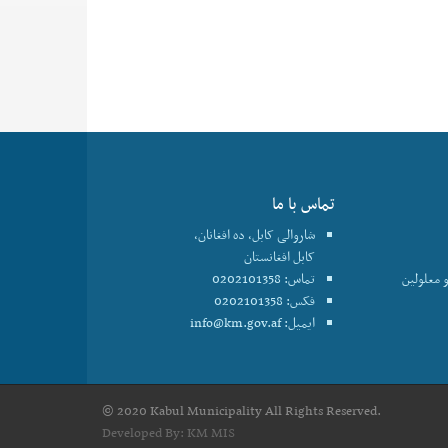
تماس با ما
شاروالی کابل، ده افغانان،
کابل افغانستان
 معلولین
تماس: 0202101358
فکس: 0202101358
ایمیل:
info@km.gov.af
© 2020 Kabul Municipality All Rights Reserved.
Developed By:
KM MIS