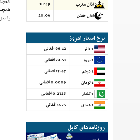
همچنا
18:49
اذان مغرب
همچنا
20:06
اذان خفتن
را نی
نرخ اسعار امروز
66.12 افغانی
1 دالر
74.51 افغانی
1 یورو
17.47 افغانی
1 درهم
0.0009 افغانی
1 تومان
0.2328 افغانی
1 کلدار
0.75 افغانی
1 هندی
روزنامه‌های کابل