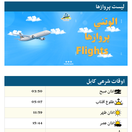
لیست پروازها
اوقات شرعی کابل
03:50
اذان صبح
05:07
طلوع آفتاب
11:59
اذان ظهر
15:44
اذان عصر