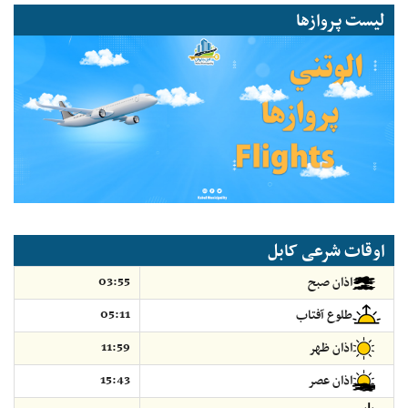
لیست پروازها
اوقات شرعی کابل
03:55
اذان صبح
05:11
طلوع آفتاب
11:59
اذان ظهر
15:43
اذان عصر