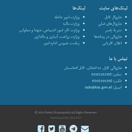
لینک‌های سایت
لینک‌ها
شاروال کابل
وزارت امور داخله
شاروال‌های قبلی
وزارت مالیه
نشریۀ پامیر
وزارت کار، امور اجتماعی، شهدا و معلولین
شاروالی در رسانه‌ها
وزارت زراعت، آبیاری و مالداری
اعلان کاریابی
ریاست عمومی اداره امور
تماس با ما
شاروالی کابل، ده افغانان، کابل افغانستان
تماس: 0202101358
فکس: 0202101358
ایمیل:
info@km.gov.af
© 2020 Kabul Municipality All Rights Reserved.
Developed By:
KM MIS