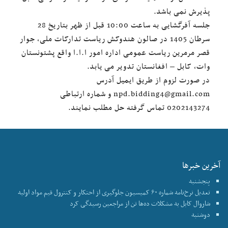
پذیرش نمی باشد.
جلسه آفرگشایی به ساعت 10:00 قبل از ظهر بتاریخ 28
سرطان 1405 در صالون هندوکش ریاست تدارکات ملی، جوار
قصر مرمرین ریاست عمومی اداره امور ا.ا.ا واقع پشتونستان
وات، کابل – افغانستان تدویر می یابد.
در صورت لزوم از طریق ایمیل آدرس
npd.bidding4@gmail.com
و شماره ارتباطی
0202143274 تماس گرفته حل مطلب نمایند.
آخرین خبرها
پنجشنبه
تعدیل نرخ‌نامه شماره ۶۰ کمیسیون جلوگیری از احتکار و کنترول قیم مواد اولیه
شاروال کابل به مشکلات ده‌ها تن از مراجعین رسیدگی کرد
دوشنبه