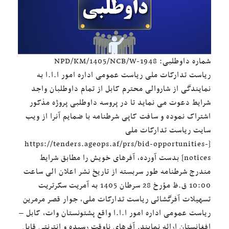
شماره داوطلبی:
/KM/1405/NCB/W-1948
NPD
ریاست تدارکات ملی ریاست عمومی اداره امور ا.ا.ا به
نمایندگی از شاروالی محترم کابل از تمام داوطلبان واجد
شرایط دعوت می نماید تا در پروسه داوطلبی پروژه مذکور
اشتراک نموده و سافت کاپی شرطنامه با ضمایم آنرا از ویب
سایت ریاست تدارکات ملی
{https://tenders.ageops.af/prs/bid-opportunities-
notices} بدست آورده، آفرهای خویش را مطابق شرایط
مندرج شرطنامه طور سربسته از تاریخ نشر اعلان الی ساعت
10:00 ق.ظ مؤرخ 28 سرطان 1405 به آمریت سکرتریت
تسهیلات آفرگشائی ریاست تدارکات ملی، جوار قصر مرمرین
ریاست عمومی اداره امور ا.ا.ا واقع پشتونستان وات، کابل –
افغانستان ارائه نمایند. آفرهای ناوقت رسیده و انترنتی قابل