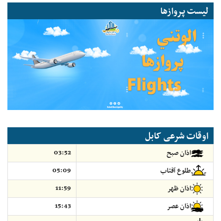
لیست پروازها
اوقات شرعی کابل
03:52
اذان صبح
05:09
طلوع آفتاب
11:59
اذان ظهر
15:43
اذان عصر