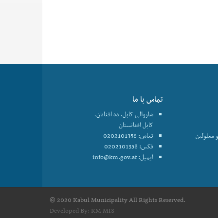
تماس با ما
شاروالی کابل، ده افغانان،
کابل افغانستان
 معلولین
تماس: 0202101358
فکس: 0202101358
ایمیل:
info@km.gov.af
© 2020 Kabul Municipality All Rights Reserved.
Developed By:
KM MIS