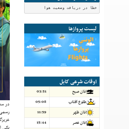
خطا در دریافت وضعیت هوا
لیست پروازها
اوقات شرعی کابل
03:51
اذان صبح
05:08
طلوع آفتاب
رسمی 
11:59
اذان ظهر
عزیزگ
15:44
اذان عصر
یکی ا