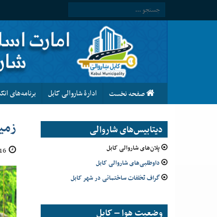
ادارۀ شاروالی کابل
برنامه‌های ان
صفحه نخست
زمینهٔ س
دیتابیس‌های شاروالی
پلان‌های شاروالی کابل
16 سرطان 1405
داوطلبی‌های شاروالی کابل
گراف تخلفات ساختمانی در شهر کابل
وضعیت هوا – کابل