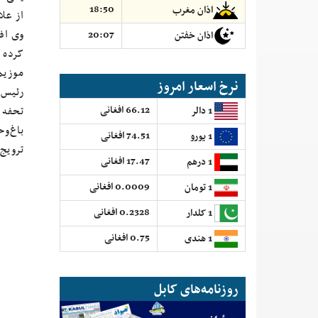
18:50
اذان مغرب
از عل
وی افز
20:07
اذان خفتن
کرده 
موزیم
نرخ اسعار امروز
رئیس 
تحفه م
66.12 افغانی
1 دالر
باغ‌و
74.51 افغانی
1 یورو
ترویج
17.47 افغانی
1 درهم
0.0009 افغانی
1 تومان
0.2328 افغانی
1 کلدار
0.75 افغانی
1 هندی
روزنامه‌های کابل