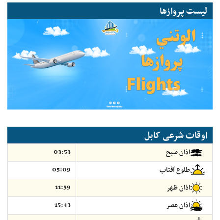
لیست پروازها
اوقات شرعی کابل
03:53
اذان صبح
05:09
طلوع آفتاب
11:59
اذان ظهر
15:43
اذان عصر