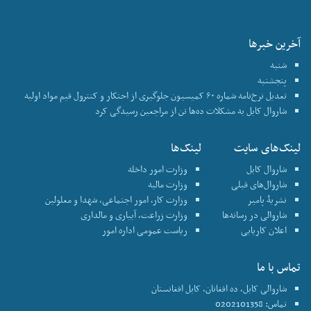
آخرین خبرها
شنبه
پنجشنبه
تعدیل نرخ‌نامه شماره ۶۰ کمیسیون جلوگیری از احتکار و کنترول قیم مواد اولیه
شاروال کابل به مشکلات ده‌ها تن از مراجعین رسیدگی کرد
لینک‌های سایت
لینک‌ها
شاروال کابل
وزارت امور داخله
شاروال‌های قبلی
وزارت مالیه
نشریۀ پامیر
وزارت کار، امور اجتماعی، شهدا و معلولین
شاروالی در رسانه‌ها
وزارت زراعت، آبیاری و مالداری
اعلان کاریابی
ریاست عمومی اداره امور
تماس با ما
شاروالی کابل، ده افغانان، کابل افغانستان
تماس: 0202101358