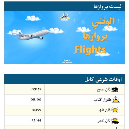
لیست پروازها
اوقات شرعی کابل
03:52
اذان صبح
05:09
طلوع آفتاب
11:59
اذان ظهر
15:44
اذان عصر