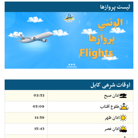
لیست پروازها
اوقات شرعی کابل
03:53
اذان صبح
05:09
طلوع آفتاب
11:59
اذان ظهر
15:43
اذان عصر