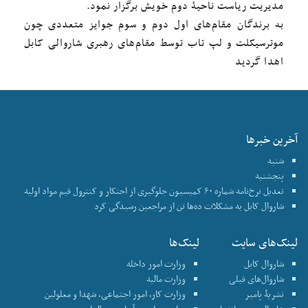
مدیریت ریاست ناحیۀ دوم خویش برگزار نمود.
به برندگان مقام‌های اول دوم و سوم جوایز متعددی چون
موترسیکلت و لپ تاب توسط مقام‌های رهبری شاروالی کابل
اهدا گردید
آخرین خبرها
شنبه
پنجشنبه
تعدیل نرخ‌نامه شماره ۶۰ کمیسیون جلوگیری از احتکار و کنترول قیم مواد اولیه
شاروال کابل به مشکلات ده‌ها تن از مراجعین رسیدگی کرد
لینک‌های سایت
لینک‌ها
شاروال کابل
وزارت امور داخله
شاروال‌های قبلی
وزارت مالیه
نشریۀ پامیر
وزارت کار، امور اجتماعی، شهدا و معلولین