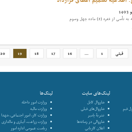
سی از فقره (2) ماده چهل وسوم
قبلی
1
…
16
17
18
19
20
لینک‌های سایت
لینک‌ها
شاروال کابل
وزارت امور داخله
نترول قیم
شاروال‌های قبلی
وزارت مالیه
نشریۀ پامیر
وزارت کار، امور اجتماعی، شهدا و
شاروالی در رسانه‌ها
وزارت زراعت، آبیاری و مالداری
اعلان کاریابی
ریاست عمومی اداره امور