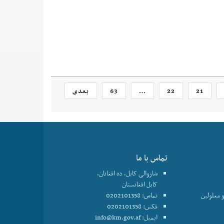
21
22
…
63
بعدی
تماس با ما
شاروالی کابل، ده افغانان،
کابل افغانستان
 معلولین
تماس: 0202101358
فکس: 0202101358
ایمیل:
info@km.gov.af