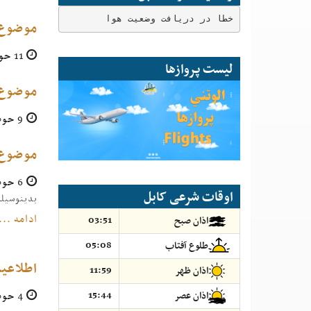
خطا در دریافت وضعیت هوا
موضوع:
11 حوت 1403
لیست پروازها
موضوع:
9 حوت 1403
موضوع:
6 حوت 1403
اوقات شرعی کابل
بدینوسیله به تأ
ادامه ...
03:51
اذان صبح
05:08
طلوع آفتاب
اطلاعیه
11:59
اذان ظهر
4 حوت 1403
15:44
اذان عصر