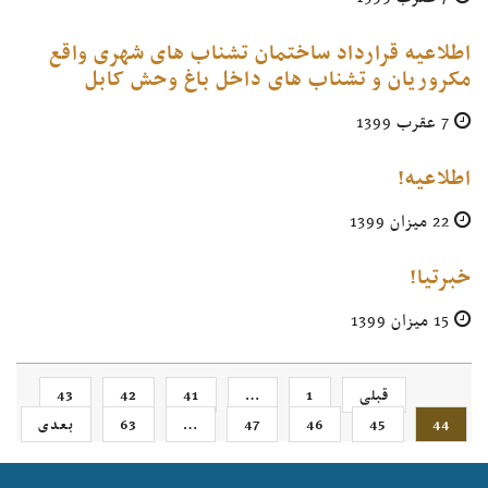
اطلاعیه قرارداد ساختمان تشناب های شهری واقع
مکروریان و تشناب های داخل باغ وحش کابل
7 عقرب 1399
اطلاعیه!
22 میزان 1399
خبرتیا!
15 میزان 1399
قبلی
1
…
41
42
43
44
45
46
47
…
63
بعدی