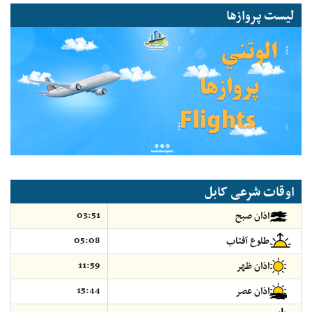
لیست پروازها
اوقات شرعی کابل
03:51
اذان صبح
05:08
طلوع آفتاب
11:59
اذان ظهر
15:44
اذان عصر