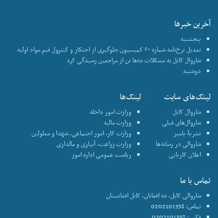
آخرین خبرها
پنجشنبه
تعدیل نرخ‌نامه شماره ۶۰ کمیسیون جلوگیری از احتکار و کنترول قیم مواد اولیه
شاروال کابل به مشکلات ده‌ها تن از مراجعین رسیدگی کرد
دوشنبه
لینک‌های سایت
لینک‌ها
شاروال کابل
وزارت امور داخله
شاروال‌های قبلی
وزارت مالیه
نشریۀ پامیر
وزارت کار، امور اجتماعی، شهدا و معلولین
شاروالی در رسانه‌ها
وزارت زراعت، آبیاری و مالداری
اعلان کاریابی
ریاست عمومی اداره امور
تماس با ما
شاروالی کابل، ده افغانان، کابل افغانستان
تماس: 0202101358
فکس: 0202101358