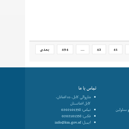
41
42
…
494
بعدی
تماس با ما
شاروالی کابل، ده افغانان،
کابل افغانستان
 معلولین
تماس: 0202101358
فکس: 0202101358
ایمیل:
info@km.gov.af