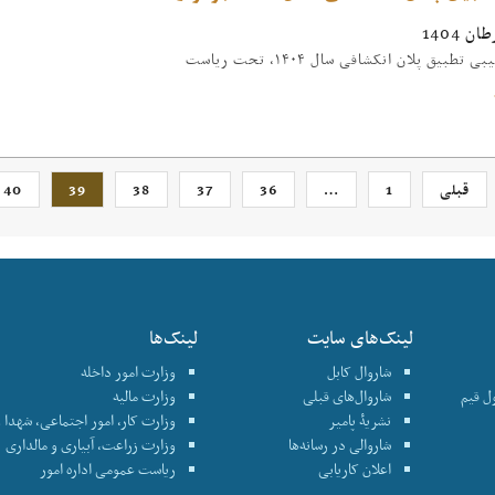
تطبیق پلان انکشافی سال ۱۴۰۴، تحت ریاست
قبلی
1
…
36
37
38
39
40
لینک‌های سایت
لینک‌ها
شاروال کابل
وزارت امور داخله
نترول قیم
شاروال‌های قبلی
وزارت مالیه
نشریۀ پامیر
وزارت کار، امور اجتماعی، شهدا و
شاروالی در رسانه‌ها
وزارت زراعت، آبیاری و مالداری
اعلان کاریابی
ریاست عمومی اداره امور