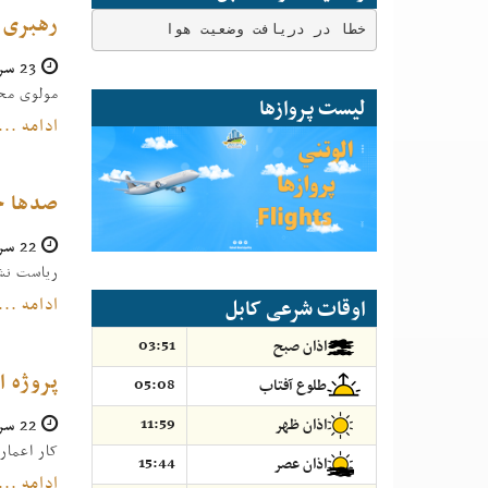
رهبری 
خطا در دریافت وضعیت هوا
23 سرطان 1404
مولوی مح
لیست پروازها
ادامه ...
صدها خ
22 سرطان 1404
ریاست نشر
ادامه ...
اوقات شرعی کابل
03:51
اذان صبح
پروژه ا
05:08
طلوع آفتاب
22 سرطان 1404
11:59
اذان ظهر
کار اعمار
15:44
اذان عصر
ادامه ...