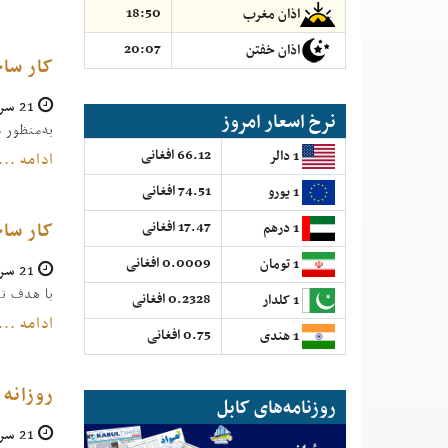
18:50
اذان مغرب
20:07
اذان خفتن
کار سا
21 سرطان 1404
نرخ اسعار امروز
به‌منظور
66.12 افغانی
1 دالر
ادامه ...
74.51 افغانی
1 یورو
کار سا
17.47 افغانی
1 درهم
0.0009 افغانی
1 تومان
21 سرطان 1404
با هدف تق
0.2328 افغانی
1 کلدار
ادامه ...
0.75 افغانی
1 هندی
روزانه بیش از ۱۵۰۰ تُن متریک
روزنامه‌های کابل
21 سرطان 1404