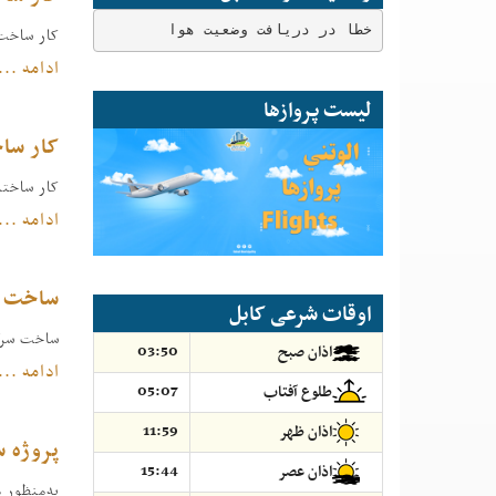
خطا در دریافت وضعیت هوا
کار ساخت
ادامه ...
لیست پروازها
کار سا
کار ساخت
ادامه ...
ساخت سرک به طول ۲۷۹۴ متر 
اوقات شرعی کابل
ساخت سرک 
03:50
اذان صبح
ادامه ...
05:07
طلوع آفتاب
11:59
اذان ظهر
پروژه 
15:44
اذان عصر
به‌منظور