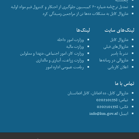
تعدیل نرخ‌نامه شماره ۶۰ کمیسیون جلوگیری از احتکار و کنترول قیم مواد اولیه
شاروال کابل به مشکلات ده‌ها تن از مراجعین رسیدگی کرد
لینک‌های سایت
لینک‌ها
شاروال کابل
وزارت امور داخله
شاروال‌های قبلی
وزارت مالیه
نشریۀ پامیر
وزارت کار، امور اجتماعی، شهدا و معلولین
شاروالی در رسانه‌ها
وزارت زراعت، آبیاری و مالداری
اعلان کاریابی
ریاست عمومی اداره امور
تماس با ما
شاروالی کابل، ده افغانان، کابل افغانستان
تماس: 0202101358
فکس: 0202101358
ایمیل:
info@km.gov.af