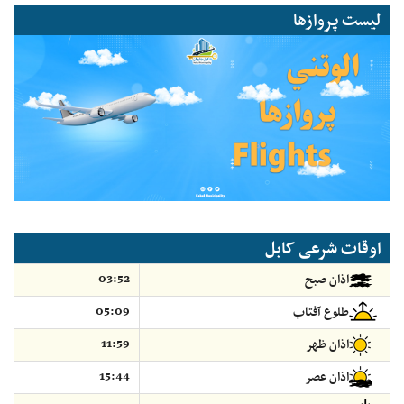
لیست پروازها
اوقات شرعی کابل
03:52
اذان صبح
05:09
طلوع آفتاب
11:59
اذان ظهر
15:44
اذان عصر