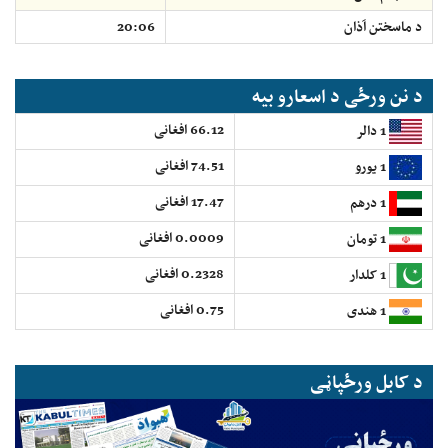
د ماسختن اَذان
20:06
د نن ورځی د اسعارو بیه
66.12 افغانی
1 دالر
74.51 افغانی
1 یورو
17.47 افغانی
1 درهم
0.0009 افغانی
1 تومان
0.2328 افغانی
1 کلدار
0.75 افغانی
1 هندی
د کابل ورځپاڼی