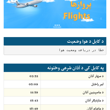
د کابل د هوا وضعیت
خطا در دریافت وضعیت هوا
په کابل کی د آذان شرعی وختونه
د سهار آذان
03:52
لمر راختل
05:09
د ماسپښين آذان
11:59
د مازديګر آذان
15:43
د ماښام آذان
18:49