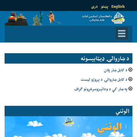
English
پښتو
دری
د ښاروالۍ ډيټابيسونه
د کابل ښار پلان
د کابل ښاروالۍ د پروژو لیست
په ښار کې د ودانیزوسرغړونو ګراف
الوتني