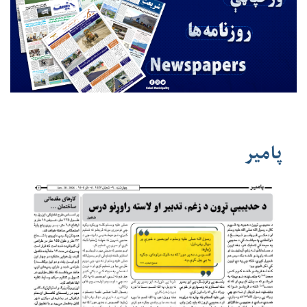
پامیر