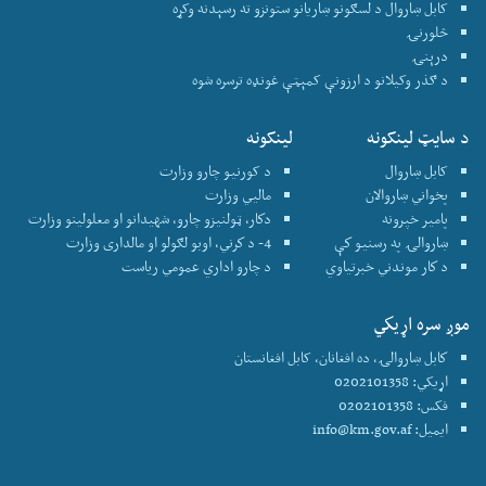
کابل ښاروال د لسګونو ښاریانو ستونزو ته رسېدنه وکړه
څلورنۍ
درېنۍ
د ګذر وکیلانو د ارزونې کمېټې غونډه ترسره شوه
د سایټ لینکونه
لینکونه
کابل ښاروال
د کورنیو چارو وزارت
پخواني ښاروالان
ماليي وزارت
پامير خپرونه
دكار، ټولنيزو چارو، شهيدانو او معلولينو وزارت
ښاروالۍ په رسنيو كې
4- د كرني، اوبو لګولو او مالداری وزارت
د كار موندني خبرتياوي
د چارو اداري عمومي رياست
موږ سره اړيكي
كابل ښاروالۍ، ده افغانان، کابل افغانستان
اړیکي: 0202101358
فکس: 0202101358
ایمیل:
info@km.gov.af