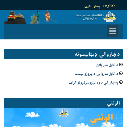
English
پښتو
دری
د ښاروالۍ ډيټابيسونه
د کابل ښار پلان
د کابل ښاروالۍ د پروژو لیست
په ښار کې د ودانیزوسرغړونو ګراف
الوتني