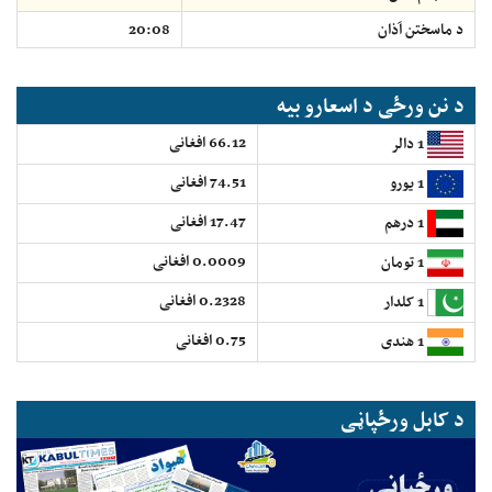
د ماسختن اَذان
20:08
د نن ورځی د اسعارو بیه
66.12 افغانی
1 دالر
74.51 افغانی
1 یورو
17.47 افغانی
1 درهم
0.0009 افغانی
1 تومان
0.2328 افغانی
1 کلدار
0.75 افغانی
1 هندی
د کابل ورځپاڼی