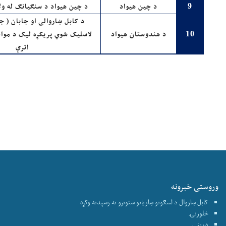
د چین هیواد
د چین هیواد د سنګیانګ له ول
9
د کابل ښاروالی او جابان ( جا
د هندوستان هیواد
لاسلیک شوي پریکړه لیک د مواد
10
اترې
وروستی خبرونه
کابل ښاروال د لسګونو ښاریانو ستونزو ته رسېدنه وکړه
څلورنۍ
درېنۍ