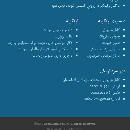
د ګذر وکیلانو د ارزونې کمېټې غونډه ترسره شوه
د سایټ لینکونه
لینکونه
کابل ښاروال
د کورنیو چارو وزارت
پخواني ښاروالان
ماليي وزارت
پامير خپرونه
دكار، ټولنيزو چارو، شهيدانو او معلولينو وزارت
ښاروالۍ په رسنيو كې
4- د كرني، اوبو لګولو او مالداری وزارت
د كار موندني خبرتياوي
د چارو اداري عمومي رياست
موږ سره اړيكي
كابل ښاروالۍ، ده افغانان، کابل افغانستان
اړیکي: 0202101358
فکس: 0202101358
ایمیل:
info@km.gov.af
© 2017 Kabul Municipality All Rights Reserved.
Developed By:
Bashir Noori