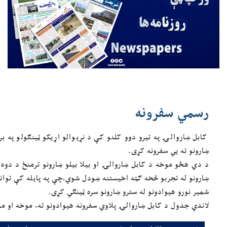
رسمي سفرونه
کابل ښاروالۍ په تیرو دوو کلنو کې د نړیوالو اړیکو ټینګولو په ب
ښارونو ته یي سفرونه کړی.
د دي هڅو موخه د کابل ښاروالۍ او بیلا بیلو ښارونو ترمنځ د دوه 
ښارونو له تجربو څخه ګټه اخیستنه ښودل شوي،چې په پایله کې توانی
شمیر نورو هیوادونو له سترو ښارونو سره ټینګي کړی.
لاندې جدول د کابل ښاروالۍ پلاوي سفرونه هیوادونو ته، موخه او 