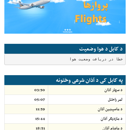
د کابل د هوا وضعیت
خطا در دریافت وضعیت هوا
په کابل کی د آذان شرعی وختونه
د سهار آذان
03:50
لمر راختل
05:07
د ماسپښين آذان
11:59
د مازديګر آذان
15:44
د ماښام آذان
18:51