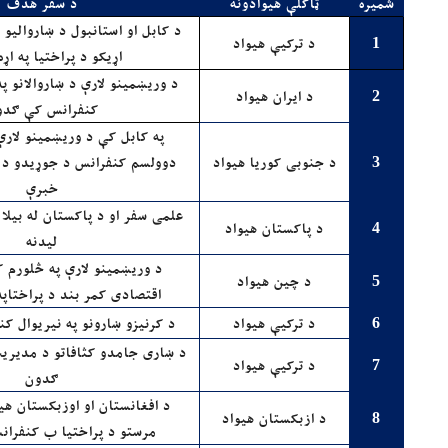
شمیره
ټاکلې هیوادونه
د سفر هدف
د کابل او استانبول د ښاروالیو 
د ترکیې هیواد
1
اړیکو د پراختیا په اړ
د وریښمینو لارې د ښاروالانو پ
د ایران هیواد
2
کنفرانس کې ګدو
په کابل کې د وریښمینو لارې 
د جنوبی کوریا هیواد
دوولسم کنفرانس د جوړیدو د څ
3
خبرې
علمی سفر او د پاکستان له بیلا 
د پاکستان هیواد
4
لیدنه
د وریښمینو لارې په څلورم 
د چین هیواد
5
اقتصادی کمر بند د پراختاپ
د ترکیې هیواد
د کرنیزو ښارونو په نیریوال 
6
د ښاری جامدو کثافاتو د مدیری
د ترکیې هیواد
7
ګدون
د افغانستان او اوزبکستان هی
د ازبکستان هیواد
8
مرستو د پراختیا ب کنفرا