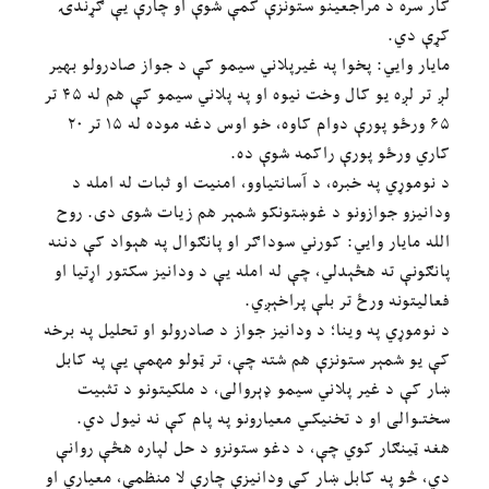
کار سره د مراجعینو ستونزې کمې شوې او چارې یې ګړندۍ
کړې دي.
مایار وایي: پخوا په غیرپلاني سیمو کې د جواز صادرولو بهیر
لږ تر لږه یو کال وخت نیوه او په پلاني سیمو کې هم له ۴۵ تر
۶۵ ورځو پورې دوام کاوه، خو اوس دغه موده له ۱۵ تر ۲۰
کاري ورځو پورې راکمه شوې ده.
د نوموړي په خبره، د آسانتیاوو، امنیت او ثبات له امله د
ودانیزو جوازونو د غوښتونکو شمېر هم زیات شوی دی. روح
الله مایار وایي: کورني سوداګر او پانګوال په هېواد کې دننه
پانګونې ته هڅېدلي، چې له امله یې د ودانیز سکتور اړتیا او
فعالیتونه ورځ تر بلې پراخېږي.
د نوموړي په وینا؛ د ودانیز جواز د صادرولو او تحلیل په برخه
کې یو شمېر ستونزې هم شته چې، تر ټولو مهمې یې په کابل
ښار کې د غیر پلاني سیمو ډېروالی، د ملکیتونو د تثبیت
سختـوالی او د تخنیکـي معیارونو په پام کې نه نیول دي.
هغه ټینګار کوي چې، د دغو ستونزو د حل لپاره هڅې روانې
دي، څو په کابل ښار کې ودانیزې چارې لا منظمې، معیاري او