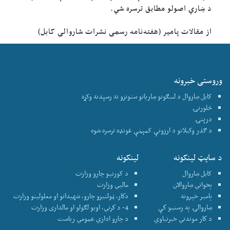
د ښاري اصولو مطابق ترسره شي.
از مقالات پامیر (هفته‌نامه رسمی نشرات شاروالی کابل)
وروستی خبرونه
کابل ښاروال د لسګونو ښاریانو ستونزو ته رسېدنه وکړه
څلورنۍ
درېنۍ
د ګذر وکیلانو د ارزونې کمېټې غونډه ترسره شوه
د سایټ لینکونه
لینکونه
کابل ښاروال
د کورنیو چارو وزارت
پخواني ښاروالان
ماليي وزارت
پامير خپرونه
دكار، ټولنيزو چارو، شهيدانو او معلولينو وزارت
ښاروالۍ په رسنيو كې
4- د كرني، اوبو لګولو او مالداری وزارت
د كار موندني خبرتياوي
د چارو اداري عمومي رياست