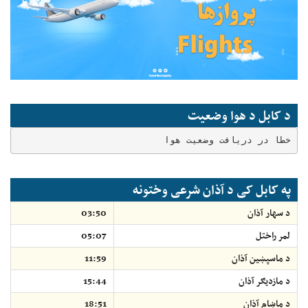
د کابل د هوا وضعیت
خطا در دریافت وضعیت هوا
په کابل کی د آذان شرعی وختونه
د سهار آذان
03:50
لمر راختل
05:07
د ماسپښين آذان
11:59
د مازديګر آذان
15:44
د ماښام آذان
18:51