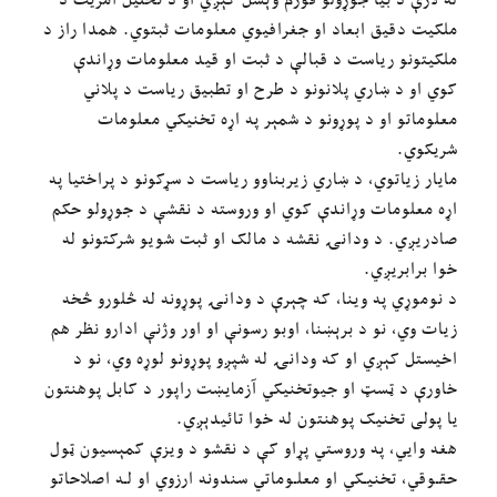
ملکیت دقیق ابعاد او جغرافیوي معلومات ثبتوي. همدا راز د
ملکیتونو ریاست د قبالې د ثبت او قید معلومات وړاندې
کوي او د ښاري پلانونو د طرح او تطبیق ریاست د پلاني
معلوماتو او د پوړونو د شمېر په اړه تخنیکي معلومات
شریکوي.
مایار زیاتوي، د ښاري زیربناوو ریاست د سړکونو د پراختیا په
اړه معلومات وړاندې کوي او وروسته د نقشې د جوړولو حکم
صادریږي. د ودانۍ نقشه د مالک او ثبت شویو شرکتونو له
خوا برابریږي.
د نوموړي په وینا، که چېرې د ودانۍ پوړونه له څلورو څخه
زیات وي، نو د برېښنا، اوبو رسونې او اور وژنې ادارو نظر هم
اخیستل کېږي او که ودانۍ له شپږو پوړونو لوړه وي، نو د
خاورې د ټسټ او جیوتخنیکي آزمایښت راپور د کابل پوهنتون
یا پولی تخنیک پوهنتون له خوا تائیدېږي.
هغه وایي، په وروستي پړاو کې د نقشو د ویزې کمېسیون ټول
حقـوقي، تخنیـکي او معلـوماتي سندونه ارزوي او لـه اصلاحاتو