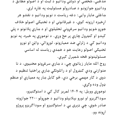
مذهبي، شخصي او دولتي ودانیو د ثبت او د اصولو مطابق د
ودانیزو جوازونـو د صـادرولو مسئولیت په غاړه لري.
ښاغلی مایار وایي: دغه ریاست د نویو ودانیو د نقشو هر
اړخیزه ارزونه کوي، د غیرقانوني او د تخنیکي اصولو خلاف
جوړو شویو ودانیو سرغړونې تحلیلوي او د ښاري پلانونو د پلي
کېدو او کنټرول چارې پر مخ وړي. د نوموړي په خبره، په نویو
ودانیو کې د زلزلې ضد معیارونو، لوړوالي، واټڼ او نورو
تخنیکي اصولو رعایت هم د همدې ریاست له اساسي
مسئولیتونو څخه شمېرل کېږي.
روح الله مایار زیاتوي چې، د ښاري سرغړونو مخنیوی، د نا
متوازنې ودې کنټرول او د راتلونکې ښاري پراختیا تنظیم د
دوی د کار مهمې برخې دي، څو کابل ښار په معیاري او منظم
ډول وده وکړي.
نوموړی وویل: په ۱۴۰۴ لمریز کال کې د استوګنیزو،
سوداګریزو او نورو بېلابېلو ودانیو د جوړولو ۲۲۰۰ جوازونه
صادر شوي، چې ډېری یې د استوګنیزو او سوداګریزو پروژو
اړوند وو.