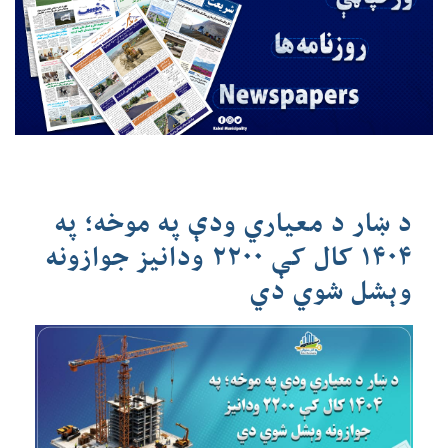
د ښار د معیاري ودې په موخه؛ په
۱۴۰۴ کال کې ۲۲۰۰ ودانیز جوازونه
وېشل شوي دي