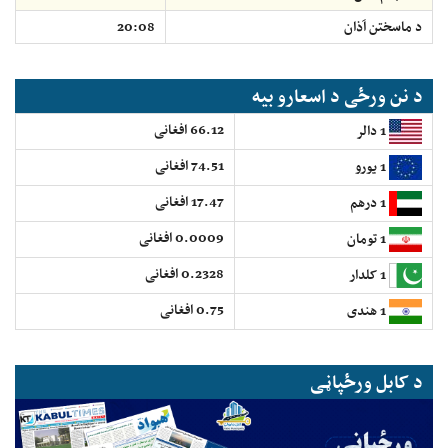
د ماسختن اَذان
20:08
د نن ورځی د اسعارو بیه
66.12 افغانی
1 دالر
74.51 افغانی
1 یورو
17.47 افغانی
1 درهم
0.0009 افغانی
1 تومان
0.2328 افغانی
1 کلدار
0.75 افغانی
1 هندی
د کابل ورځپاڼی