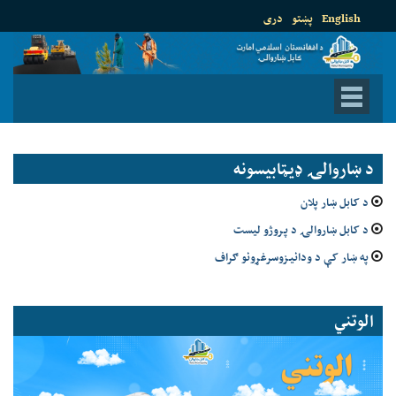
English
پښتو
دری
د ښاروالۍ ډيټابيسونه
د کابل ښار پلان
د کابل ښاروالۍ د پروژو لیست
په ښار کې د ودانیزوسرغړونو ګراف
الوتني