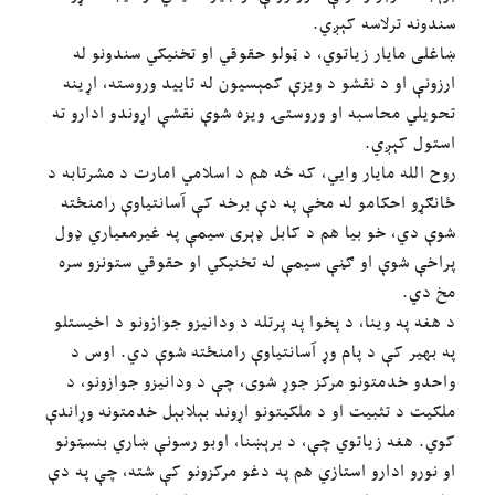
سندونه ترلاسه کېږي.
ښاغلی مایار زیاتوي، د ټولو حقوقي او تخنیکي سندونو له
ارزونې او د نقشو د ویزې کمېسیون له تایید وروسته، اړینه
تحویلي محاسبه او وروستۍ ویزه شوې نقشې اړوندو ادارو ته
استول کېږي.
روح الله مایار وایي، که څه هم د اسلامي امارت د مشرتابه د
ځانګړو احکامو له مخې په دې برخه کې آسانتیاوې رامنځته
شوې دي، خو بیا هم د کابل ډېری سیمې په غیرمعیاري ډول
پراخې شوې او ګڼې سیمې له تخنیکي او حقوقي ستونزو سره
مخ دي.
د هغه په وینا، د پخوا په پرتله د ودانیزو جوازونو د اخیستلو
په بهیر کې د پام وړ آسانتیاوې رامنځته شوې دي. اوس د
واحدو خدمتونو مرکز جوړ شوی، چې د ودانیزو جوازونو، د
ملکیت د تثبیت او د ملکیتونو اړوند بېلابېل خدمتونه وړاندې
کوي. هغه زیاتوي چې، د برېښنا، اوبو رسونې ښاري بنسټونو
او نورو ادارو استازي هم په دغو مرکزونو کې شته، چې په دې