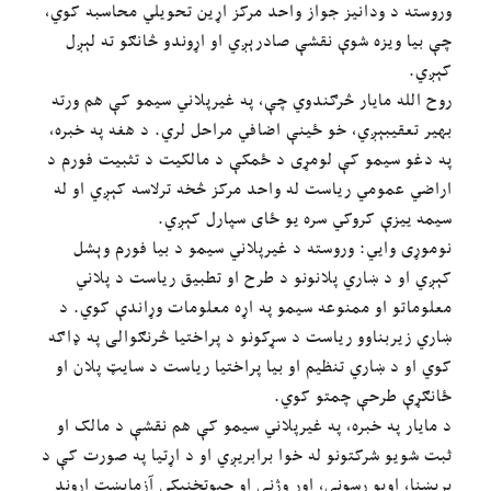
وروسته د ودانیز جواز واحد مرکز اړین تحویلي محاسبه کوي،
چې بیا ویزه شوې نقشې صادرېږي او اړوندو څانګو ته لېږل
کېږي.
روح الله مایار څرګندوي چې، په غیرپلاني سیمو کې هم ورته
بهیر تعقیبېږي، خو ځینې اضافي مراحل لري. د هغه په خبره،
په دغو سیمو کې لومړی د ځمکې د مالکیت د تثبیت فورم د
اراضي عمومي ریاست له واحد مرکز څخه ترلاسه کېږي او له
سیمه ییزې کروکي سره یو ځای سپارل کېږي.
نوموړی وایي: وروسته د غیرپلاني سیمو د بیا فورم وېشل
کېږي او د ښاري پلانونو د طرح او تطبیق ریاست د پلاني
معلوماتو او ممنوعه سیمو په اړه معلومات وړاندې کوي. د
ښاري زیربناوو ریاست د سړکونو د پراختیا څرنګوالی په ډاګه
کوي او د ښاري تنظیم او بیا پراختیا ریاست د سایټ پلان او
ځانګړې طرحې چمتو کوي.
د مایار په خبره، په غیرپلاني سیمو کې هم نقشې د مالک او
ثبت شویو شرکتونو له خوا برابریږي او د اړتیا په صورت کې د
برېښنا، اوبو رسونې، اور وژنې او جیوتخنیکي آزمایښت اړوند