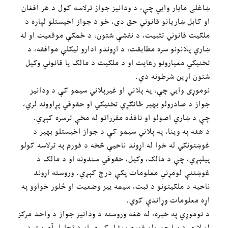
ښاغلی مایار وایي چې، د ودانیز جواز ترلاسه کول د هر افغان
او کابل ښاريانو قانوني حق دی، خو د جواز اخیستلو لپاره د
ملکیت قانوني تثبیت، د نقشې شتون، د ځمکې موقعیت او له
ښاري پلانونو سره مطابقت، د اړوندو ادارو لیکلې موافقه، د
تخنیکي معیارونو رعایت او د ملکیت د مالک یا قانوني وکیل
شتون اړین شرطونه دي.
نوموړی وايي چې، په پلاني او غیرپلاني سیمو کې د ودانیز
جواز د صادرولو بهیر ځانګړي تخنیکي او حقوقي پړاوونه لري،
چې د ښاري اصولو او نافذه مقرراتو له مخې ترسره کېږي.
د هغه په وینا، په پلاني سیمو کې د جواز اخیستلو بهیر د
غوښتونکي له خوا له اړوند ناحیې څخه د فورم په ترلاسه کولو
پیلېږي، چې د مالک، وکیل، حقوقي سندونه او د مالک د
غوښتنې لومړني معلومات پکې درج کېږي. وروسته اړوند
ناحیه د ملکیتونو د ثبت، سیمه ییز وضعیت او څلور خواوو په
اړه معلومات وړاندې کوي.
د نوموړي په خبره، له هغه وروسته د ودانیز جواز د واحد مرکز
له لارې د بیا جوړولو فورم وېشل کېږي او د تحلیل آمریت د