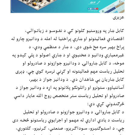
عزیزی
کابل ښار په وروستیو کلونو کې د نفـوسـو د زیاتـوالـي،
اقتصـادي فعالیتونو او ښاري پراختیا له امله د ودانیزو چارو له
پراخ بهیر سره مخ شوی دی. د ښار د منظمې ودې، د
غیرمعیاري ودانیو د مخنیوي او د ښاري اصولو د پلي کېدو په
موخه، د کابل ښاروالۍ د ودانیزو جوازونو د صادرولو او
تحلیل ریاست مهم فعالیتونه او کړنې ترسره کوي چې، ډېری
کابل ښاریان یې شاهدان دي. د ودانیز جواز د بهیر،
آسانتیاوو، ستونزو او راتلونکو پلانونو په اړه د ودانیز جواز د
صادرولو او تحلیل ریاست ستر متخصص روح الله مایار داسې
څرګندونې کړې دي:
د کابل ښاروالۍ د ودانیزو جوازونو د صادرولو او تحلیل
ریاست د یادې ادارې له مهمو او اجرایوي ریاستونو څخـه دی
چې، د اسـتـوګنیـزو، سـوداګـریزو، صنعتـي، کـرنیزو، کلتوري،