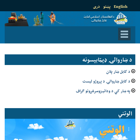
English
پښتو
دری
د ښاروالۍ ډيټابيسونه
د کابل ښار پلان
د کابل ښاروالۍ د پروژو لیست
په ښار کې د ودانیزوسرغړونو ګراف
الوتني