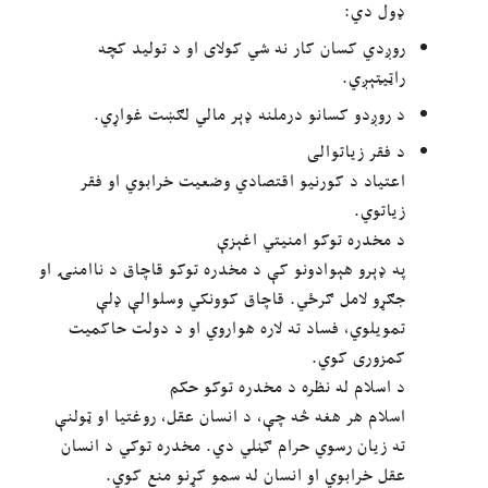
ډول دي:
روږدي کسان کار نه شي کولای او د تولید کچه
راټیټېږي.
د روږدو کسانو درملنه ډېر مالي لګښت غواړي.
د فقر زیاتوالی
اعتیاد د کورنیو اقتصادي وضعیت خرابوي او فقر
زیاتوي.
د مخدره توکو امنیتي اغېزې
په ډېرو هېوادونو کې د مخدره توکو قاچاق د ناامنۍ او
جګړو لامل ګرځي. قاچاق کوونکي وسلوالې ډلې
تمویلوي، فساد ته لاره هواروي او د دولت حاکمیت
کمزوری کوي.
د اسلام له نظره د مخدره توکو حکم
اسلام هر هغه څه چې، د انسان عقل، روغتیا او ټولنې
ته زیان رسوي حرام ګڼلي دي. مخدره توکي د انسان
عقل خرابوي او انسان له سمو کړنو منع کوي.