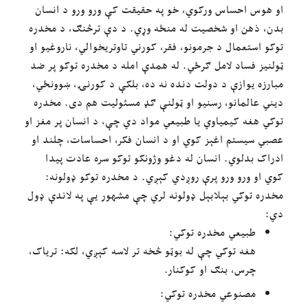
او هوس احساس ورکوي، خو په حقیقت کې ورو ورو د انسان
بدن، ذهن او شخصیت له منځه وړي. د دې ترڅنګ، د مخدره
توکو استعمال د جرمونو، فقر، کورني تاوتریخوالي، ناروغیو او
ټولنیز فساد لامل ګرځي. له همدې امله د مخدره توکو پر ضد
مبارزه یوازې د دولت دنده نه ده، بلکې د کورنۍ، ښوونځي،
دیني عالمانو، رسنیو او ټولنې ګډ مسئولیت هم دی. مخدره
توکي هغه کیمیاوي یا طبیعي مواد دي چې، د انسان پر مغز او
عصبي سیستم اغېز کوي او د انسان فکر، احساسات، چلند او
ادراک بدلوي. انسان له دغو وژونکو توکو سره عادت پیدا
کوي او ورو ورو پرې روږدي کېږي. د مخدره توکو ډولونه:
مخدره توکي بېلابېل ډولونه لري چې مشهور یې په لاندې ډول
دي:
طبیعي مخدره توکي:
هغه توکي چې له بوټو څخه تر لاسه کېږي، لکه: تریاک،
چرس، بنګ او کوکنار.
مصنوعي مخدره توکي: