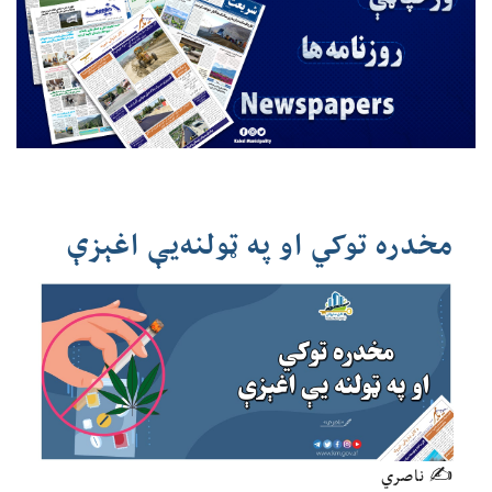
مخدره توکي او په ټولنه‌یې اغېزې
✍️ ناصري