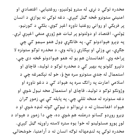
مخدره توکي د نړۍ له سترو ټولنیزو، روغتیايي، اقتصادي او
امنیتي ستونزو څخه ګڼل کېږي. دغه توکي نه یوازې د انسان
پر فزیکي او رواني روغتیا ناوړه اغېز کوي، بلکې د کورنیو،
ټولنې، اقتصاد او دولتونو پر ثبات هم ژورې منفي اغېزې لري.
په ډېرو هېوادونو کې، په ځانګړي ډول هغو سیمو کې چې
جګړې، بې وزلي او بېکاري زیاته وي، د مخدره توکو ستونزه لا
پراخه وي. افغانستان هم یو له هغو هېوادونو څخه دی چې،
دتېرو کلونو په بهیر کې د مخدره توکو د تولید، قاچاق او
استعمال له جدي ستونزو سره مخ ؤ، خو له نېکمرغه چې د
اسلامي امارت په راتګ سره په هېواد کې د دغو ناوړه او
وژونکو توکو د تولید، قاچاق او استعمال مخه نیول شوې او
دغه ستونزه له منځه تللې چې، په پایله کې یې زموږ ګران
هېواد افغانستان ته د نړیوالو د نیوکې ګوته لنډه شوې او د
ډیرو روږدو کسانو درملنه هم شوې ده، چې دا زموږ د هېواد د
لوړ پوړو مسئولینو له خوا یوه ستره لاسته راوړڼه ګڼل کېږي.
مخدره توکي په لنډمهاله توګه انسان ته د آرامتیا، خوشحالۍ