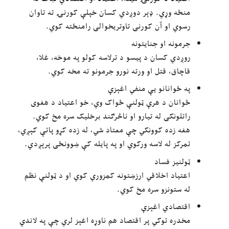
منځه وړي. ډېر دوږدي کسان خپلې کورنۍ ته تاوان
رسوي او آن کورنی تاوتریخوالی رامنځته کوي.
جرمونه او جنايتونه
روږدي کسان د پیسو د ترلاسه کولو په موخه، غلا،
قاچاق، قتل او ورته نورو جرمونو ته مخه کوي.
په ځوانانو یې منفي اغېزې
ځوانان د هرې ټولنې ځواک وي، خو اعتیاد د هغوی
راتلونکی له تیارو او ناڅرګند برخلیک سره مخ کوي.
هغه زده کوونکي چې معتاد شي، له زده کړو پاتې کېږي،
تمرکز له لاسه ورکوي او په پایله کې ښوونځی پرېږدي.
ټولنیز فساد
اعتیاد اخلاقي ارزښتونه کمزوري کوي او د ټولنې نظم
له ستونزو سره مخ کوي.
اقتصادي اغېزې
مخدره توکي پر اقتصاد هم ناوړه اغېز لري چې په لاندې