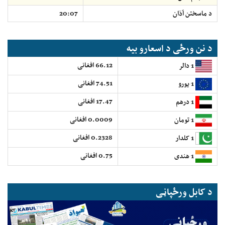
د ماسختن اَذان
20:07
د نن ورځی د اسعارو بیه
66.12 افغانی
1 دالر
74.51 افغانی
1 یورو
17.47 افغانی
1 درهم
0.0009 افغانی
1 تومان
0.2328 افغانی
1 کلدار
0.75 افغانی
1 هندی
د کابل ورځپاڼی