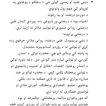
دیني علما او رسنۍ کولی شي د دخلکو د پوهاوي په
لوړولو کې مهم رول ولوبوي.
د دوږدو درملنه او بیا رغونه
اعتیاد یوه د درملنې وړ ناروغي ده، روږدي کسان طبي
درملنې، رواني مشورې او ټولنیز ملاتړ ته اړتیا لري.
د درملنې پړاوونه:
د نشې پرېښودل، طبي درملنه، رواني ملاتړ، حرفوي زده
کړې او ټولنې ته د روږدو کسانوبېرته ستنېدل.
په پایله کې ویلای شو چې، مخدره توکي د انسان،
کورنۍ او ټولنې لپاره ستر ګواښ دی. دغه ناوړه توکي
د انسان روغتیا، اقتصاد، اخلاق او امنیت زیانمنوي او
د ټولنې پرمختګ ټکنی کوي. د مخدره توکو پر ضد
مبارزه یوازې د قانون له لارې ممکنه نه ده، بلکې
پوهاوي، تعلیم، اقتصادي پرمختګ، کورنی ملاتړ او
ټولنیزې همکارۍ ته اړتیا لري.
که موږ وغواړو سالمه، پرمختللې، نېکمرغه او یوه
خوندي ټولنه ولرو، نو باید ځوانان له روږدي کېدو څخه