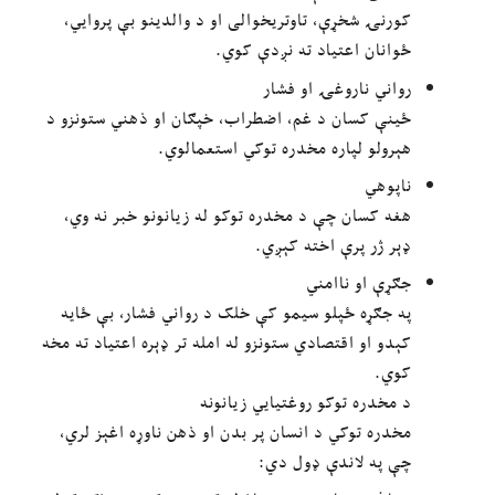
کورنۍ شخړې، تاوتریخوالی او د والدینو بې پروایي،
ځوانان اعتیاد ته نږدې کوي.
رواني ناروغۍ او فشار
ځینې کسان د غم، اضطراب، خپګان او ذهني ستونزو د
هېرولو لپاره مخدره توکي استعمالوي.
ناپوهي
هغه کسان چې د مخدره توکو له زیانونو خبر نه وي،
ډېر ژر پرې اخته کېږي.
جګړې او ناامني
په جګړه ځپلو سیمو کې خلک د رواني فشار، بې ځایه
کېدو او اقتصادي ستونزو له امله تر ډېره اعتیاد ته مخه
کوي.
د مخدره توکو روغتیايي زیانونه
مخدره توکي د انسان پر بدن او ذهن ناوړه اغېز لري،
چې په لاندې ډول دي: