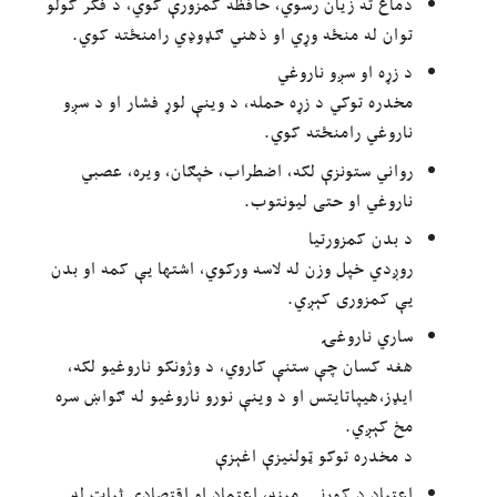
دماغ ته زیان رسوي، حافظه کمزورې کوي، د فکر کولو
توان له منځه وړي او ذهني ګډوډي رامنځته کوي.
د زړه او سږو ناروغي
مخدره توکي د زړه حمله، د وینې لوړ فشار او د سږو
ناروغي رامنځته کوي.
رواني ستونزې لکه، اضطراب، خپګان، ویره، عصبي
ناروغي او حتی لیونتوب.
د بدن کمزورتيا
روږدي خپل وزن له لاسه ورکوي، اشتها یې کمه او بدن
یې کمزوری کېږي.
ساري ناروغۍ
هغه کسان چې ستنې کاروي، د وژونکو ناروغیو لکه،
ایډز،هیپاتایتس او د وینې نورو ناروغیو له ګواښ سره
مخ کېږي.
د مخدره توکو ټولنیزې اغېزې
اعتیاد د کورنۍ مینه، اعتماد او اقتصادي ثبات له