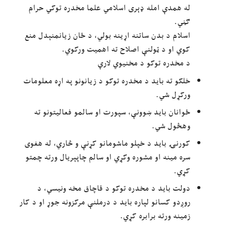
له همدې امله ډېری اسلامي علما مخدره توکي حرام
ګڼي.
اسلام د بدن ساتنه اړینه بولي، د ځان زیانمنېدل منع
کوي او د ټولنې اصلاح ته اهمیت ورکوي.
د مخدره توکو د مخنیوي لارې
خلکو ته باید د مخدره توکو د زیانونو په اړه معلومات
ورکړل شي.
ځوانان باید ښوونې، سپورت او سالمو فعالیتونو ته
وهڅول شي.
کورنۍ باید د خپلو ماشومانو کړنې و څاري، له هغوی
سره مینه او مشوره وکړي او سالم چاپېریال ورته چمتو
کړي.
دولت باید د مخدره توکو د قاچاق مخه ونیسي، د
روږدو کسانو لپاره باید د درملنې مرکزونه جوړ او د کار
زمینه ورته برابره کړي.