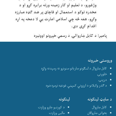
وژغورو، د تعلیم او کار زمینه ورته برابره کړو او د
مخدره توکو د استعمال او قاچاق پر ضد ګډه مبارزه
وکړو، هغه څه چې اسلامي امارت یې لا دمخه په اړه
اقدام کړی دی.
پامیر؛ د کابل ښاروالۍ د رسمي خپرونو اوونیزه
وروستی خبرونه
کابل ښاروال د لسګونو ښاریانو ستونزو ته رسېدنه وکړه
څلورنۍ
درېنۍ
د ګذر وکیلانو د ارزونې کمېټې غونډه ترسره شوه
د سایټ لینکونه
لینکونه
کابل ښاروال
د کورنیو چارو وزارت
پخواني ښاروالان
ماليي وزارت