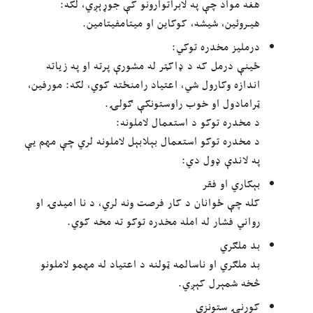
هغه مواد چې په لابراتوارونو کې جوړېږي، لکه:
هیـروئین، شیشه، کوکاین او میتامفیتامین.
درملیز مخدره توکي:
ځینې درمل که د ډاکټر له مشورې پرته او په زیاته
اندازه وکارول شي، اعتیاد رامنځته کوي، لکه: مورفین،
ټرامادول او خوب راوستونکې ګولۍ.
د مخدره توکو د استعمال لاملونه:
د مخدره توکو استعمال بېلابېل لاملونه لري چې مهم یې
په لاندې ډول دي:
بېکاري او فقر
کله چې ځوانان د کار فرصت ونه لري، د نا امیدۍ او
رواني فشار له امله مخدره توکو ته مخه کوي.
بد ملګري
بد ملګري او ناسالمه ټولنه د اعتیاد له مهمو لاملونو
څخه شمېرل کېږي.
کورنۍ ستونزې