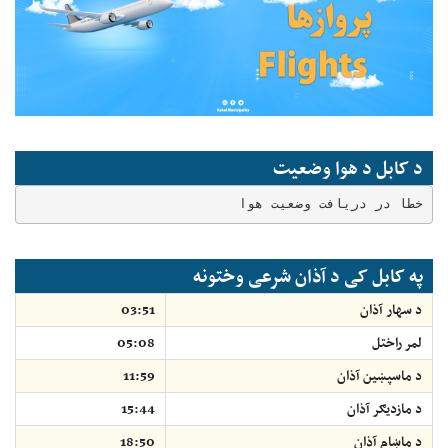
د کابل د هوا وضعیت
خطا در دریافت وضعیت هوا
په کابل کی د آذان شرعی وختونه
د سهار آذان
03:51
لمر راختل
05:08
د ماسپښين آذان
11:59
د مازديګر آذان
15:44
د ماښام آذان
18:50