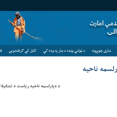
ښاری چوپړونه
د ټولنې وڼده د ښار په وده کې
كابل كې ګرځندويي
قا
رلسمه ناحیه
د دیارلسمه ناحیه ریاست د تشکیل