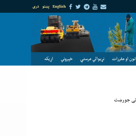
English
پښتو
دری
نون او مقررات
نړيوالي مرستې
خپروني
اړيكه
اتی جورښت