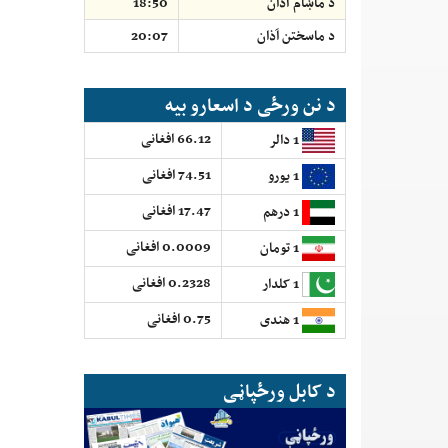
د ماښام آذان
18:50
د ماسختن اَذان
20:07
د نن ورځی د اسعارو بیه
66.12 افغانی
1 دالر
74.51 افغانی
1 یورو
17.47 افغانی
1 درهم
0.0009 افغانی
1 تومان
0.2328 افغانی
1 کلدار
0.75 افغانی
1 هندی
د کابل ورځپاڼی