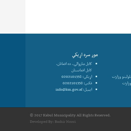
موږ سره اړيكي
كابل ښاروالۍ، ده افغانان،
کابل افغانستان
علولينو وزارت
اړیکي: 0202101358
فکس: 0202101358
ایمیل:
info@km.gov.af
© 2017 Kabul Municipality All Rights Reserved.
Developed By:
Bashir Noori