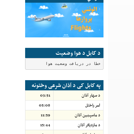
د کابل د هوا وضعیت
خطا در دریافت وضعیت هوا
په کابل کی د آذان شرعی وختونه
د سهار آذان
03:51
لمر راختل
05:08
د ماسپښين آذان
11:59
د مازديګر آذان
15:44