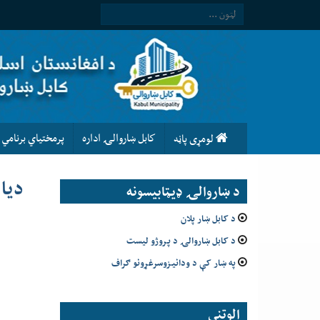
كابل ښاروالۍ اداره
پرمختیاي برنامي
لومړى پاڼه
دیا
د ښاروالۍ ډيټابيسونه
د کابل ښار پلان
د کابل ښاروالۍ د پروژو لیست
په ښار کې د ودانیزوسرغړونو ګراف
الوتني