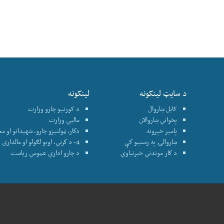
د سایټ لینکونه
لینکونه
کابل ښاروال
د کورنیو چارو وزارت
پخواني ښاروالان
ماليي وزارت
پامير خپرونه
دكار، ټولنيزو چارو، شهيدانو او م
ښاروالۍ په رسنيو كې
4- د كرني، اوبو لګولو او مالداری وزارت
د كار موندني خبرتياوي
د چارو اداري عمومي رياست