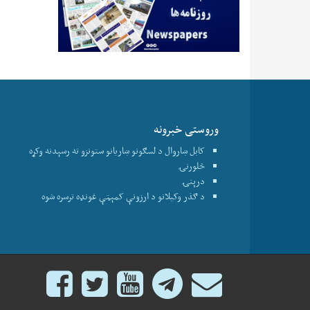
وروستی خبرونه
کابل ښاروال د لسګونو ښاریانو ستونزو ته رسېدنه وکړه
څلورنۍ
درېنۍ
د ګذر وکیلانو د ارزونې کمېټې غونډه ترسره شوه