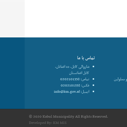
تماس با ما
شاروالی کابل، ده افغانان،
کابل افغانستان
 معلولین
تماس: 0202101358
فکس: 0202101358
ایمیل:
info@km.gov.af
© 2020 Kabul Municipality All Rights Reserved.
Developed By:
KM MIS