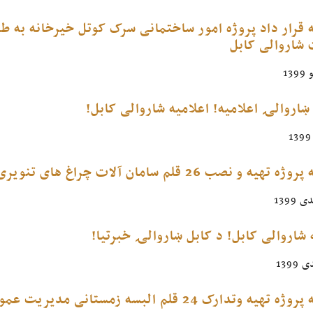
شاروالی کابل
ښاروالۍ اعلامیه! اعلامیه شاروالی کابل!
و نصب 26 قلم سامان آلات چراغ های تنویری جاده های شهر کابل
 شاروالی کابل! د کابل ښاروالۍ خبرتیا!
 وتدارک 24 قلم البسه زمستانی مدیریت عمومی ترافیک کابل