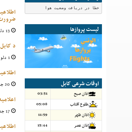
خطا در دریافت وضعیت هوا
ضرورت 
لیست پروازها
13 دلو 1399
د کابل 
1 دلو 1399
اطلاعیه پروژه تهیه 
اوقات شرعی کابل
20 جدی 1399
03:51
اذان صبح
اعلامیه
05:08
طلوع آفتاب
17 جدی 1399
11:59
اذان ظهر
اطلاعیه پروژه تهیه
15:44
اذان عصر