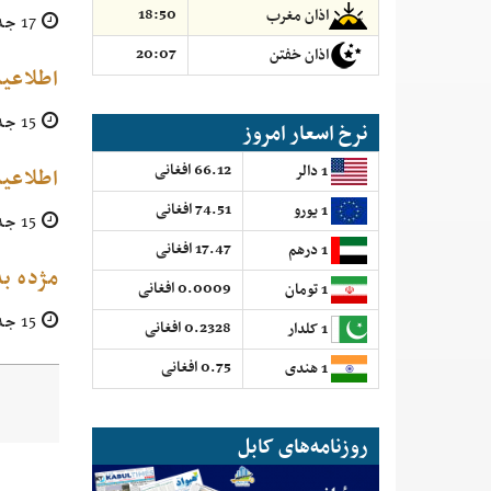
18:50
اذان مغرب
17 جدی 1399
20:07
اذان خفتن
اطلاعیه
15 جدی 1399
نرخ اسعار امروز
66.12 افغانی
1 دالر
اطلاعیه
74.51 افغانی
1 یورو
15 جدی 1399
17.47 افغانی
1 درهم
مژده به
0.0009 افغانی
1 تومان
15 جدی 1399
0.2328 افغانی
1 کلدار
0.75 افغانی
1 هندی
روزنامه‌های کابل