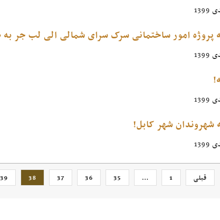
 پروژه امور ساختمانی سرک سرای شمالی الی لب جر به طول 2052
!
 شهروندان شهر کابل!
قبلی
1
…
35
36
37
38
39