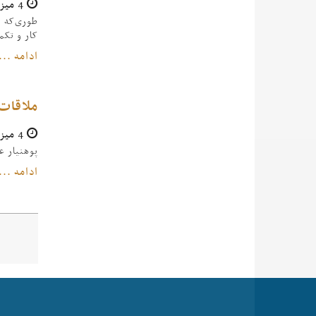
4 میزان 1396
طوری‌که د
کار و تکم
ادامه ...
ملاقات 
4 میزان 1396
پوهنیار ع
ادامه ...