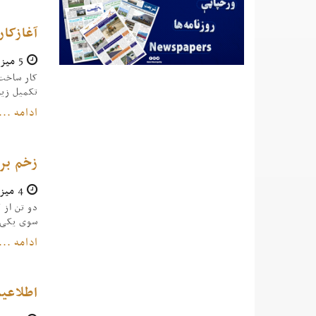
آغازکا
5 میزان 1396
کار ساخت 
تکمیل زی
ادامه ...
زخم برد
4 میزان 1396
دو تن از 
سوی یکی ا
ادامه ...
اطلاعی