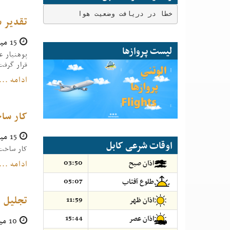
خطا در دریافت وضعیت هوا
تقدیر س
15 میزان 1396
لیست پروازها
پوهنیار ع
قرار گرفت
ادامه ...
کار ساخ
15 میزان 1396
اوقات شرعی کابل
کار ساخت ۳۱ سرک که قبلاً از سوی پروگرام انکشافی شاروالی کابل، در بلاک سوم پروژۀ احمد شاه بابا مینه مربوط ناحیۀ دواز
03:50
ادامه ...
اذان صبح
05:07
طلوع آفتاب
تجلیل ا
11:59
اذان ظهر
15:44
اذان عصر
10 میزان 1396