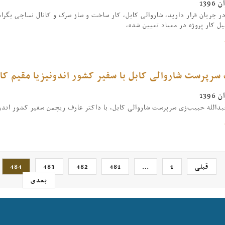
ر جریان قرار دارید، شاروالی کابل، کار ساخت و ساز سرک و کانال نساجی بگرام
یل کار پروژه در معیاد تعیین شده،
سرپرست شاروالی کابل با سفیر کشور اندونیزیا مقیم کا
بدالله حبیب‌زی سرپرست شاروالی کابل، با داکتر عارف ریچمن سفیر کشور اندون
قبلی
1
…
481
482
483
484
بعدی