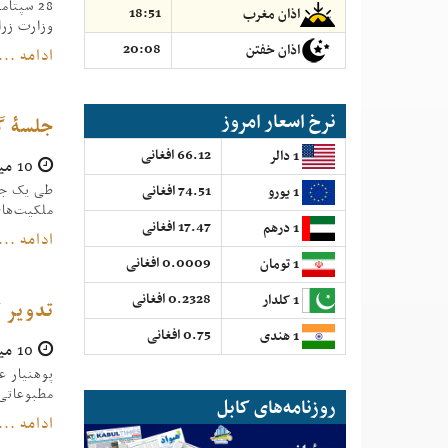
28 سپت
18:51
اذان مغرب
وزارت زرا
20:08
اذان خفتن
ادامه ...
نرخ اسعار امروز
جلسۀ گر
66.12 افغانی
1 دالر
10 میزان 1396
74.51 افغانی
1 یورو
ملکیت‌های
17.47 افغانی
1 درهم
ادامه ...
0.0009 افغانی
1 تومان
0.2328 افغانی
1 کلدار
تدویر ک
0.75 افغانی
1 هندی
10 میزان 1396
مطبوعاتی
روزنامه‌های کابل
ادامه ...