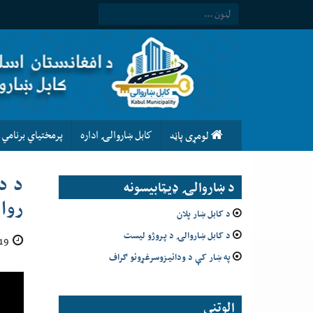
كابل ښاروالۍ اداره
پرمختیاي برنامي
لومړى پاڼه
د ښاروالۍ ډيټابيسونه
روا
د کابل ښار پلان
د کابل ښاروالۍ د پروژو لیست
19 میزان 1402
په ښار کې د ودانیزوسرغړونو ګراف
الوتني