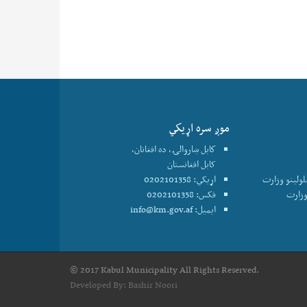
موږ سره اړيكي
كابل ښاروالۍ، ده افغانان،
کابل افغانستان
علولينو وزارت
اړیکي: 0202101358
فکس: 0202101358
ایمیل:
info@km.gov.af
© 2017 Kabul Municipality All Rights Reserved.
Developed By:
Bashir Noori