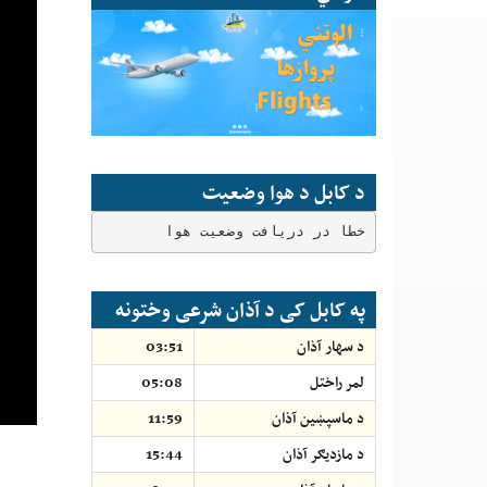
د کابل د هوا وضعیت
خطا در دریافت وضعیت هوا
په کابل کی د آذان شرعی وختونه
د سهار آذان
03:51
لمر راختل
05:08
د ماسپښين آذان
11:59
د مازديګر آذان
15:44