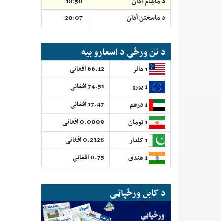
د ماښام آذان
18:50
د ماسختن اَذان
20:07
د نن ورځی د اسعارو بیه
66.12 افغانی
1 دالر
74.51 افغانی
1 یورو
17.47 افغانی
1 درهم
0.0009 افغانی
1 تومان
0.2328 افغانی
1 کلدار
0.75 افغانی
1 هندی
د کابل ورځپاڼی