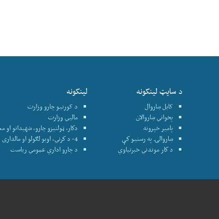
د سایټ لینکونه
لینکونه
کابل ښاروال
د کورنیو چارو وزارت
پخواني ښاروالان
ماليي وزارت
پامير خپرونه
دكار، ټولنيزو چارو، شهيدانو او م
ښاروالۍ په رسنيو كې
4- د كرني، اوبو لګولو او مالداری وزارت
د كار موندني خبرتياوي
د چارو اداري عمومي رياست