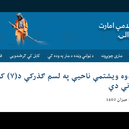
ښاری چوپړونه
د ټولنې وڼده د ښار په وده کې
كابل كې ګرځندويي
قا
د دوه و
نې دي