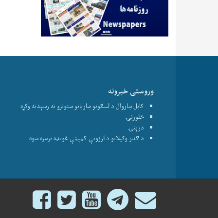
وروستی خبرونه
کابل ښاروال د لسګونو ښاریانو ستونزو ته رسېدنه وکړه
څلورنۍ
درېنۍ
د ګذر وکیلانو د ارزونې کمېټې غونډه ترسره شوه