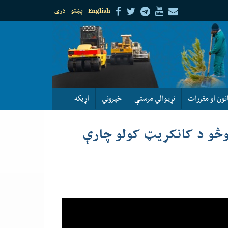
English
پښتو
دری
نون او مقررات
نړيوالي مرستې
خپروني
اړيكه
یشتمې ناحیې په لسم ګذرکې د(۷) کوڅو د کانکریټ کولو چارې