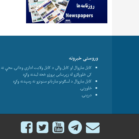
وروستی خبرونه
کابل ښاروال او کابل والي د کابل ولایت اداري ودانۍ مخې ته او
کي څلورلارو له زېربنايي پروژو څخه لیدنه وکړه
کابل ښاروال د لسګونو ښاریانو ستونزو ته رسېدنه وکړه
څلورنۍ
درېنۍ