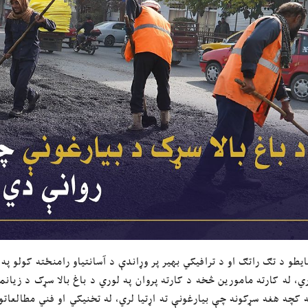
طو د تګ راتګ او د ترافیکي بهیر پر وړاندې د آسانتیاو رامنځته کولو په
ري، له کارته مامورین څخه د کارته پروان په لوري د باغ بالا سړک د زیا
 کچه هغه سړکونه چې بیارغونې ته اړتیا لري، له تخنیکي او فني مطالعاتو