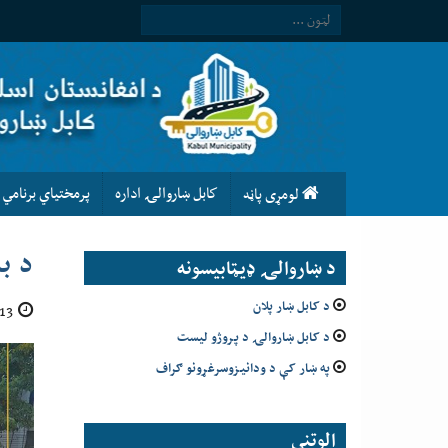
كابل ښاروالۍ اداره
پرمختیاي برنامي
لومړى پاڼه
د ب
د ښاروالۍ ډيټابيسونه
د کابل ښار پلان
13 عقرب 1402
د کابل ښاروالۍ د پروژو لیست
په ښار کې د ودانیزوسرغړونو ګراف
الوتني