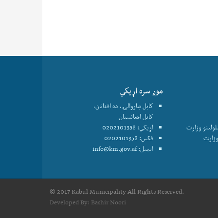
موږ سره اړيكي
كابل ښاروالۍ، ده افغانان،
کابل افغانستان
علولينو وزارت
اړیکي: 0202101358
فکس: 0202101358
ایمیل:
info@km.gov.af
© 2017 Kabul Municipality All Rights Reserved.
Developed By:
Bashir Noori