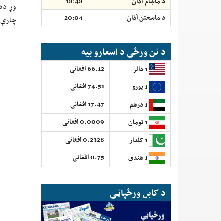
د ماښام آذان
18:48
وړ ده
د ماسختن اَذان
20:04
چارې 
د نن ورځی د اسعارو بیه
66.12 افغانی
1 دالر
74.51 افغانی
1 یورو
17.47 افغانی
1 درهم
0.0009 افغانی
1 تومان
0.2328 افغانی
1 کلدار
0.75 افغانی
1 هندی
د کابل ورځپاڼی