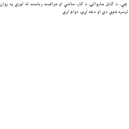
 چې، د کابل ښاروالۍ د کار، ساتنې او مراقبت ریاست له لوري په روان 
ترسره شوې دي او دغه لړۍ دوام لري