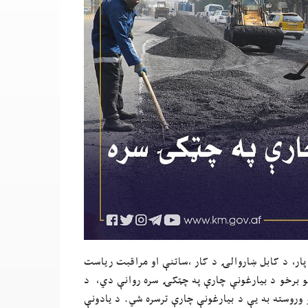
 پار، د کابل ښاروالۍ د کار ،ساتنې او مراقبت ریاست
نمو برخو د بیارغونې چارې په چټکۍ سره روانې دي، د
 وروسته به یې د بیارغونې چارې ترسره شي. د یادونې