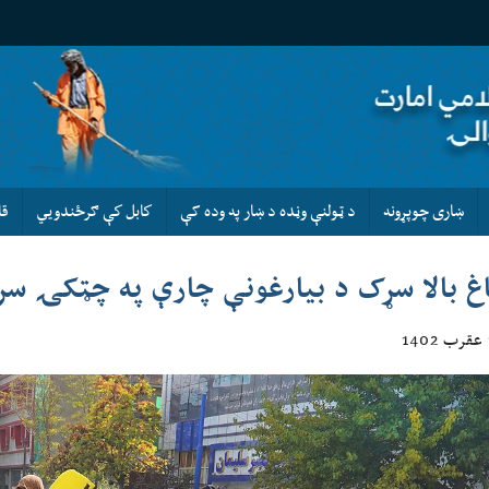
ښاری چوپړونه
د ټولنې وڼده د ښار په وده کې
كابل كې ګرځندويي
قا
اغ بالا سړک د بیارغونې چارې په چټکۍ سر