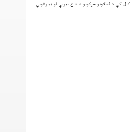
کال کې د لسګونو سړکونو د داغ نیونې او بیارغونې