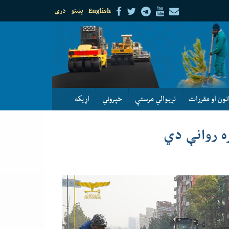
English
پښتو
دری
نون او مقررات
نړيوالي مرستې
خپروني
اړيكه
ه روانې دي