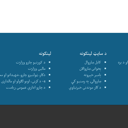
د سایټ لینکونه
لینکونه
 د بره
کابل ښاروال
د کورنیو چارو وزارت
پخواني ښاروالان
ماليي وزارت
پامير خپرونه
دكار، ټولنيزو چارو، شهيدانو او م
ښاروالۍ په رسنيو كې
4- د كرني، اوبو لګولو او مالداری وزارت
د كار موندني خبرتياوي
د چارو اداري عمومي رياست