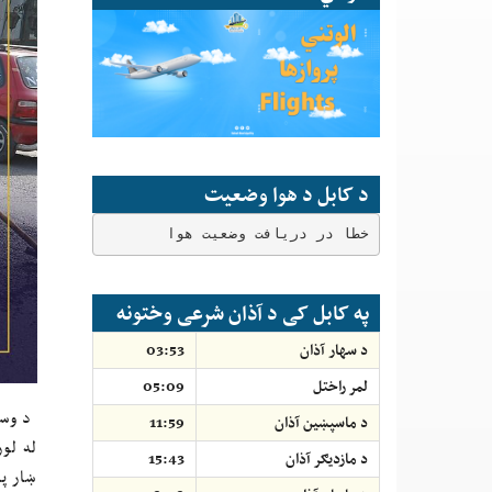
د کابل د هوا وضعیت
خطا در دریافت وضعیت هوا
په کابل کی د آذان شرعی وختونه
د سهار آذان
03:53
لمر راختل
05:09
د وسای
د ماسپښين آذان
11:59
له لو
د مازديګر آذان
15:43
ښار په