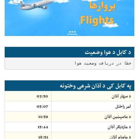
د کابل د هوا وضعیت
خطا در دریافت وضعیت هوا
په کابل کی د آذان شرعی وختونه
د سهار آذان
03:50
لمر راختل
05:07
د ماسپښين آذان
11:59
د مازديګر آذان
15:44
د ماښام آذان
18:51