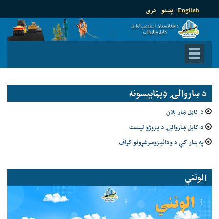
English
پښتو
دری
د ښاروالۍ ډيټابيسونه
د کابل ښار پلان
د کابل ښاروالۍ د پروژو لیست
په ښار کې د ودانیزوسرغړونو ګراف
الوتني