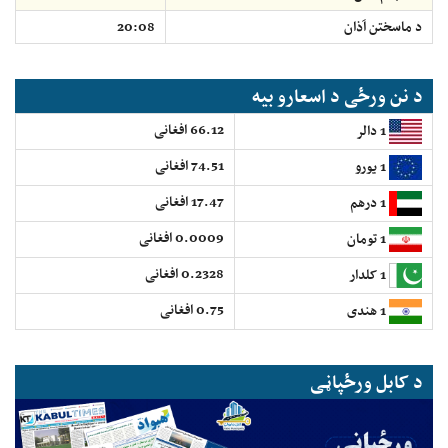
د ماسختن اَذان
20:08
د نن ورځی د اسعارو بیه
66.12 افغانی
1 دالر
74.51 افغانی
1 یورو
17.47 افغانی
1 درهم
0.0009 افغانی
1 تومان
0.2328 افغانی
1 کلدار
0.75 افغانی
1 هندی
د کابل ورځپاڼی