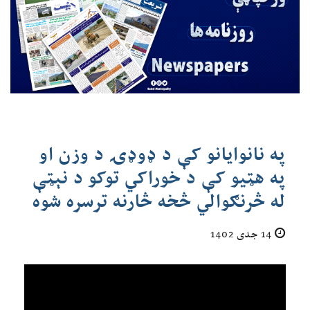
په نانوایانو کې د ډوډۍ د وزن او
په هټيو کې د خوراکي توکو د نېټې
له څرنګوالي څخه څارنه ترسره شوه
14 جدی 1402