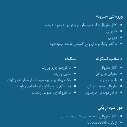
وروستی خبرونه
کابل ښاروال د لسګونو ښاریانو ستونزو ته رسېدنه وکړه
څلورنۍ
درېنۍ
د ګذر وکیلانو د ارزونې کمېټې غونډه ترسره شوه
د سایټ لینکونه
لینکونه
کابل ښاروال
د کورنیو چارو وزارت
پخواني ښاروالان
ماليي وزارت
پامير خپرونه
دكار، ټولنيزو چارو، شهيدانو او معلولينو وزارت
ښاروالۍ په رسنيو كې
4- د كرني، اوبو لګولو او مالداری وزارت
د كار موندني خبرتياوي
د چارو اداري عمومي رياست
موږ سره اړيكي
كابل ښاروالۍ، ده افغانان، کابل افغانستان
اړیکي: 0202101358