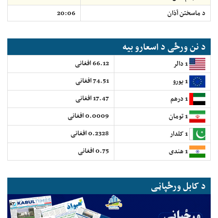
د ماسختن اَذان
20:06
د نن ورځی د اسعارو بیه
66.12 افغانی
1 دالر
74.51 افغانی
1 یورو
17.47 افغانی
1 درهم
0.0009 افغانی
1 تومان
0.2328 افغانی
1 کلدار
0.75 افغانی
1 هندی
د کابل ورځپاڼی