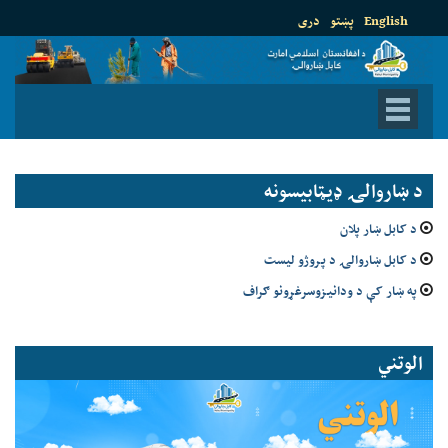
English
پښتو
دری
د ښاروالۍ ډيټابيسونه
د کابل ښار پلان
د کابل ښاروالۍ د پروژو لیست
په ښار کې د ودانیزوسرغړونو ګراف
الوتني