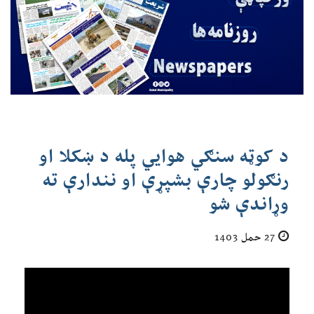
د کوټه سنګي هوايي پله د ښکلا او
رنګولو چارې بشپړې او نندارې ته
وړاندې شو
27 حمل 1403