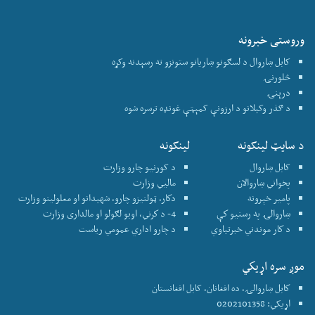
وروستی خبرونه
کابل ښاروال د لسګونو ښاریانو ستونزو ته رسېدنه وکړه
څلورنۍ
درېنۍ
د ګذر وکیلانو د ارزونې کمېټې غونډه ترسره شوه
د سایټ لینکونه
لینکونه
کابل ښاروال
د کورنیو چارو وزارت
پخواني ښاروالان
ماليي وزارت
پامير خپرونه
دكار، ټولنيزو چارو، شهيدانو او معلولينو وزارت
ښاروالۍ په رسنيو كې
4- د كرني، اوبو لګولو او مالداری وزارت
د كار موندني خبرتياوي
د چارو اداري عمومي رياست
موږ سره اړيكي
كابل ښاروالۍ، ده افغانان، کابل افغانستان
اړیکي: 0202101358