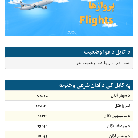
د کابل د هوا وضعیت
خطا در دریافت وضعیت هوا
په کابل کی د آذان شرعی وختونه
د سهار آذان
03:52
لمر راختل
05:09
د ماسپښين آذان
11:59
د مازديګر آذان
15:44
د ماښام آذان
18:49