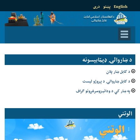
English
پښتو
دری
د ښاروالۍ ډيټابيسونه
د کابل ښار پلان
د کابل ښاروالۍ د پروژو لیست
په ښار کې د ودانیزوسرغړونو ګراف
الوتني