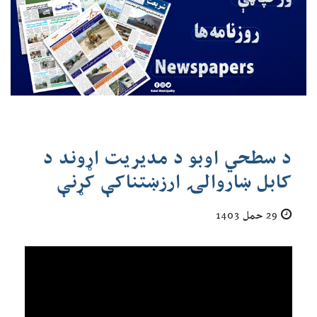
د سطحي اوبو د مدیریت اړوند د
کابل ښاروالۍ ارزښتناکې کړنې
29 حمل 1403