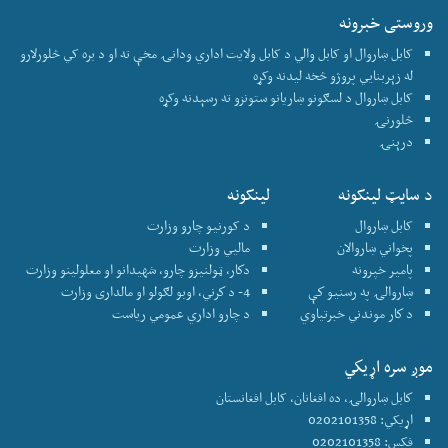
وروستی خبرونه
کابل ښاروال او کابل والي د کابل ولایت اداري ودانۍ مخې ته او د بره کي څلورلارو
له زېربنايي پروژو څخه لیدنه وکړه
کابل ښاروال د لسګونو ښاریانو ستونزو ته رسېدنه وکړه
څلورنۍ
درېنۍ
د سایټ لینکونه
لینکونه
کابل ښاروال
د کورنیو چارو وزارت
پخواني ښاروالان
ماليي وزارت
پامير خپرونه
دكار، ټولنيزو چارو، شهيدانو او معلولينو وزارت
ښاروالۍ په رسنيو كې
4- د كرني، اوبو لګولو او مالداری وزارت
د كار موندني خبرتياوي
د چارو اداري عمومي رياست
موږ سره اړيكي
كابل ښاروالۍ، ده افغانان، کابل افغانستان
اړیکي: 0202101358
فکس: 0202101358