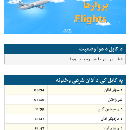
د کابل د هوا وضعیت
خطا در دریافت وضعیت هوا
په کابل کی د آذان شرعی وختونه
د سهار آذان
03:54
لمر راختل
05:10
د ماسپښين آذان
11:59
د مازديګر آذان
15:43
د ماښام آذان
18:47