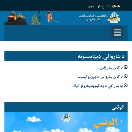
English
پښتو
دری
د ښاروالۍ ډيټابيسونه
د کابل ښار پلان
د کابل ښاروالۍ د پروژو لیست
په ښار کې د ودانیزوسرغړونو ګراف
الوتني