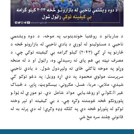
د ښاریانو د روغتیا خوندیتوب په موخه، د دوه ویشتمې
ناحیې د مسئولینو له لوري د یادې ناحیې له بازارونو څخه د
څارنو په لړ کې (۲۰۴۳) کیلو ګرامه بې کیفیته توکي چې، د
مصرف نېټه یې هم پای ته رسېدلې وه، راټول او د له منځه
وړلو په موخه ټاکلي ځای ته ولېږدول شول. د یادې ناحیې
سرپرست مولوي محمود په دې اړه وویل: په دغو توکو کې
شیدې، ملايي، مربا، عسل، مکروني، بیسکویټ، پاپړ، د څښاک
غیر الکولي او روغتیايي مواد شامل دي. نوموړي له ټولو
پلورونکو څخه غوښتنه وکړه چې، د بې کیفیته او تېر وخته
توکو له پلورلو څخه دې په کلکه ډډه وکړي؛ له دې پرته به له
قانوني چلند سره مخ شي