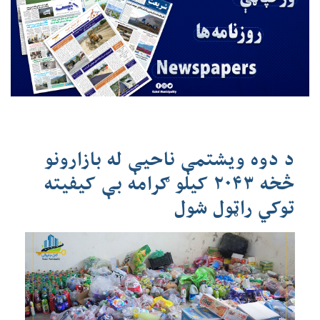
د دوه ویشتمې ناحیې له بازارونو
څخه ۲۰۴۳ کیلو ګرامه بې کیفیته
توکي راټول شول