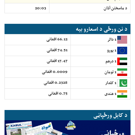
د ماسختن اَذان
20:03
د نن ورځی د اسعارو بیه
66.12 افغانی
1 دالر
74.51 افغانی
1 یورو
17.47 افغانی
1 درهم
0.0009 افغانی
1 تومان
0.2328 افغانی
1 کلدار
0.75 افغانی
1 هندی
د کابل ورځپاڼی