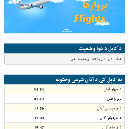
د کابل د هوا وضعیت
خطا در دریافت وضعیت هوا
په کابل کی د آذان شرعی وختونه
د سهار آذان
03:54
لمر راختل
05:10
د ماسپښين آذان
11:59
د مازديګر آذان
15:43
د ماښام آذان
18:47