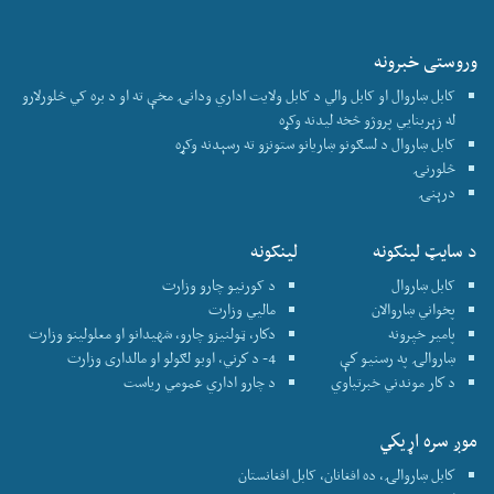
وروستی خبرونه
کابل ښاروال او کابل والي د کابل ولایت اداري ودانۍ مخې ته او د بره کي څلورلارو
له زېربنايي پروژو څخه لیدنه وکړه
کابل ښاروال د لسګونو ښاریانو ستونزو ته رسېدنه وکړه
څلورنۍ
درېنۍ
د سایټ لینکونه
لینکونه
کابل ښاروال
د کورنیو چارو وزارت
پخواني ښاروالان
ماليي وزارت
پامير خپرونه
دكار، ټولنيزو چارو، شهيدانو او معلولينو وزارت
ښاروالۍ په رسنيو كې
4- د كرني، اوبو لګولو او مالداری وزارت
د كار موندني خبرتياوي
د چارو اداري عمومي رياست
موږ سره اړيكي
كابل ښاروالۍ، ده افغانان، کابل افغانستان