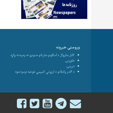
وروستی خبرونه
کابل ښاروال د لسګونو ښاریانو ستونزو ته رسېدنه وکړه
څلورنۍ
درېنۍ
د ګذر وکیلانو د ارزونې کمېټې غونډه ترسره شوه