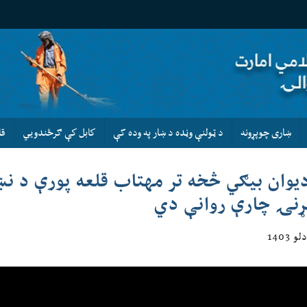
ښاری چوپړونه
د ټولنې وڼده د ښار په وده کې
كابل كې ګرځندويي
قا
دیوان بیګي څخه تر مهتاب قلعه پورې د ن
ړنۍ چارې روانې دي