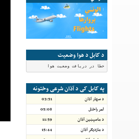
د کابل د هوا وضعیت
خطا در دریافت وضعیت هوا
په کابل کی د آذان شرعی وختونه
د سهار آذان
03:51
لمر راختل
05:08
د ماسپښين آذان
11:59
د مازديګر آذان
15:44