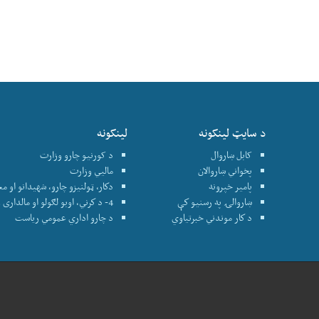
د سایټ لینکونه
لینکونه
کابل ښاروال
د کورنیو چارو وزارت
پخواني ښاروالان
ماليي وزارت
پامير خپرونه
دكار، ټولنيزو چارو، شهيدانو او م
ښاروالۍ په رسنيو كې
4- د كرني، اوبو لګولو او مالداری وزارت
د كار موندني خبرتياوي
د چارو اداري عمومي رياست