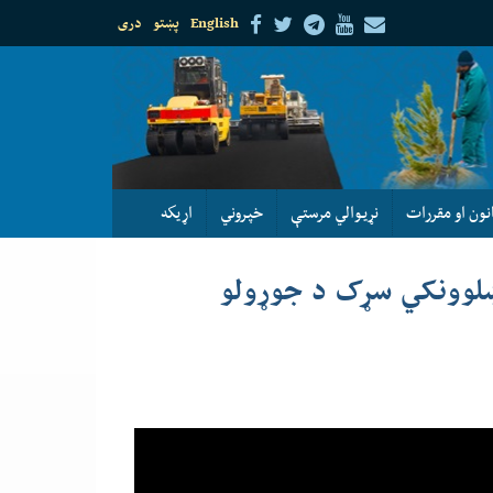
English
پښتو
دری
نون او مقررات
نړيوالي مرستې
خپروني
اړيكه
ښلوونکي سړک د جوړولو