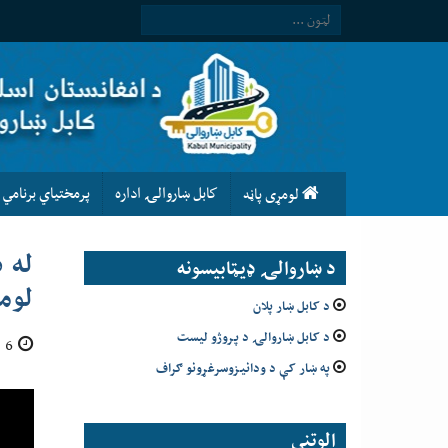
كابل ښاروالۍ اداره
پرمختیاي برنامي
لومړى پاڼه
له 
د ښاروالۍ ډيټابيسونه
لوم
د کابل ښار پلان
د کابل ښاروالۍ د پروژو لیست
6 دلو 1403
په ښار کې د ودانیزوسرغړونو ګراف
الوتني