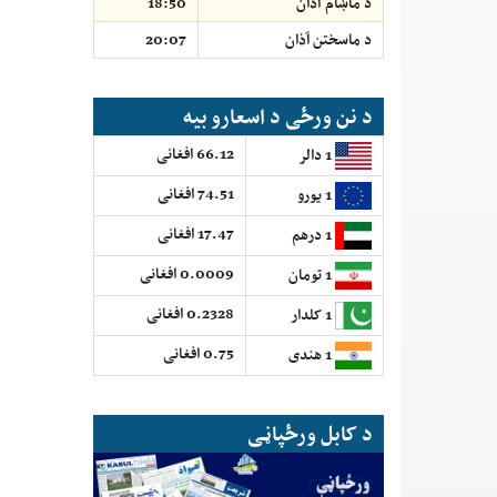
د ماښام آذان
18:50
د ماسختن اَذان
20:07
د نن ورځی د اسعارو بیه
66.12 افغانی
1 دالر
74.51 افغانی
1 یورو
17.47 افغانی
1 درهم
0.0009 افغانی
1 تومان
0.2328 افغانی
1 کلدار
0.75 افغانی
1 هندی
د کابل ورځپاڼی