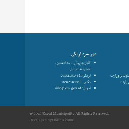
موږ سره اړيكي
كابل ښاروالۍ، ده افغانان،
کابل افغانستان
علولينو وزارت
اړیکي: 0202101358
فکس: 0202101358
ایمیل:
info@km.gov.af
© 2017 Kabul Municipality All Rights Reserved.
Developed By:
Bashir Noori