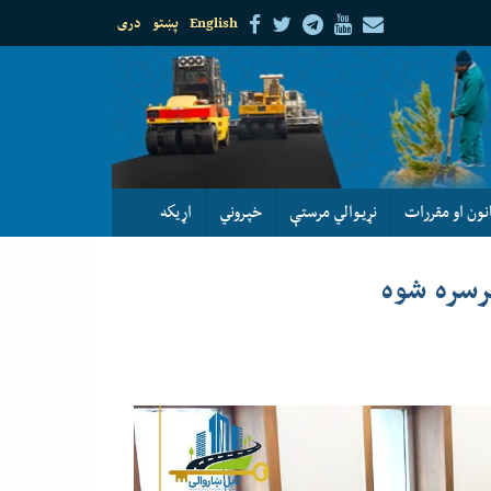
English
پښتو
دری
نون او مقررات
نړيوالي مرستې
خپروني
اړيكه
رسره شوه