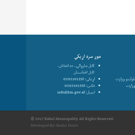
موږ سره اړيكي
كابل ښاروالۍ، ده افغانان،
کابل افغانستان
علولينو وزارت
اړیکي: 0202101358
فکس: 0202101358
ایمیل:
info@km.gov.af
© 2017 Kabul Municipality All Rights Reserved.
Developed By:
Bashir Noori