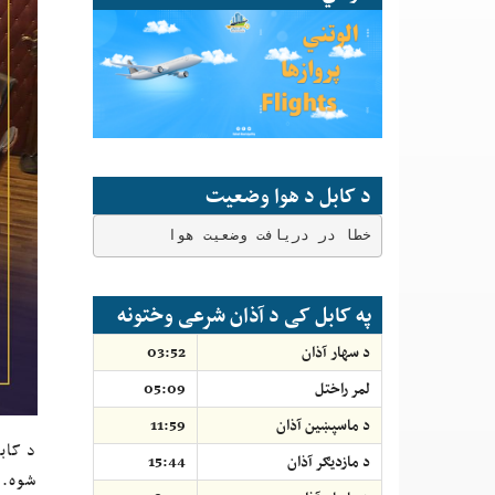
د کابل د هوا وضعیت
خطا در دریافت وضعیت هوا
په کابل کی د آذان شرعی وختونه
د سهار آذان
03:52
لمر راختل
05:09
د ماسپښين آذان
11:59
د کاب
د مازديګر آذان
15:44
شوه. 