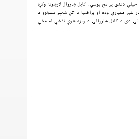
خپلې دندې پر مخ یوسي. کابل ښاروال لارښونه وکړه
غیر معیاري وده او پراختیا د ګڼ شمېر ستونزو د
انۍ دې د کابل ښاروالۍ د ویزه شوې نقشې له مخې