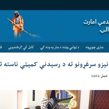
ښاری چوپړونه
د ټولنې وڼده د ښار په وده کې
كابل كې ګرځندويي
قا
نیزو سرغړونو ته د رسېدنې کمېټې ناسته ت