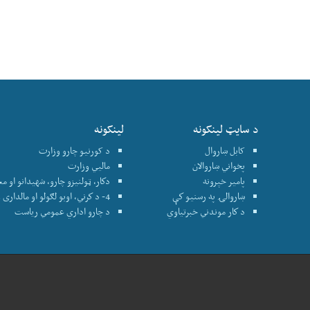
د سایټ لینکونه
لینکونه
کابل ښاروال
د کورنیو چارو وزارت
پخواني ښاروالان
ماليي وزارت
پامير خپرونه
دكار، ټولنيزو چارو، شهيدانو او م
ښاروالۍ په رسنيو كې
4- د كرني، اوبو لګولو او مالداری وزارت
د كار موندني خبرتياوي
د چارو اداري عمومي رياست