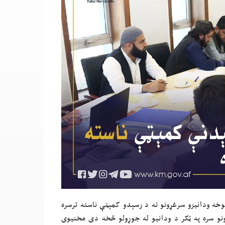
خه ودانیزو سرغړونو ته د رسېدو کمېټې ناسته ترسره
نو سره په ټکر د ودانیو له جوړولو څخه دی مخنیوی