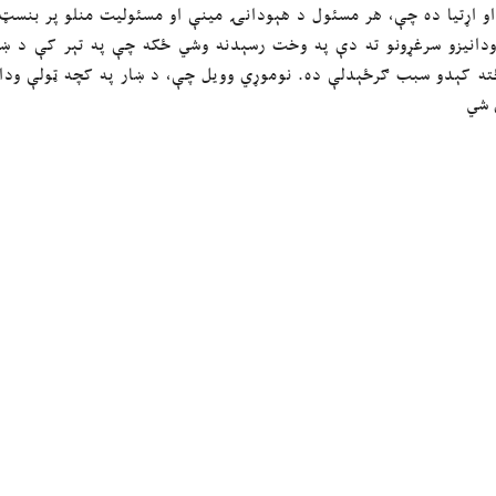
و اړتیا ده چې، هر مسئول د هېودانۍ مینې او مسئولیت منلو پر بنسټ 
دانیزو سرغړونو ته دې په وخت رسېدنه وشي ځکه چې په تېر کې د ښار 
ته کېدو سبب ګرځېدلې ده. نوموړي وویل چې، د ښار په کچه ټولې ود
 شي