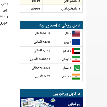
د ماښام آذان
18:49
وشي ا
د ماسختن اَذان
20:06
چې، و
رامنځ
جوړې
د نن ورځی د اسعارو بیه
66.12 افغانی
1 دالر
74.51 افغانی
1 یورو
17.47 افغانی
1 درهم
0.0009 افغانی
1 تومان
0.2328 افغانی
1 کلدار
0.75 افغانی
1 هندی
د کابل ورځپاڼی