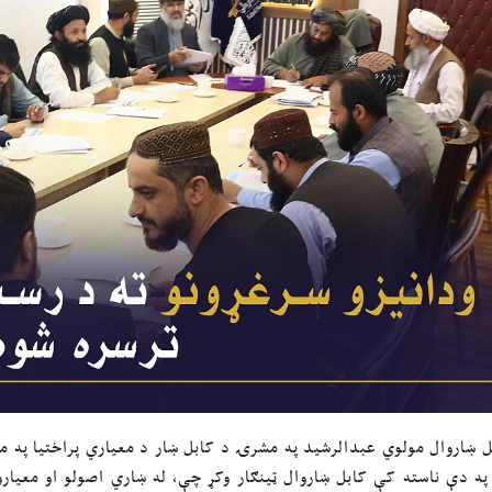
ل ښاروال مولوي عبدالرشید په مشرۍ د کابل ښار د معیاري پراختیا په مو
په دې ناسته کې کابل ښاروال ټینګار وکړ چې، له ښاري اصولو او معیارو