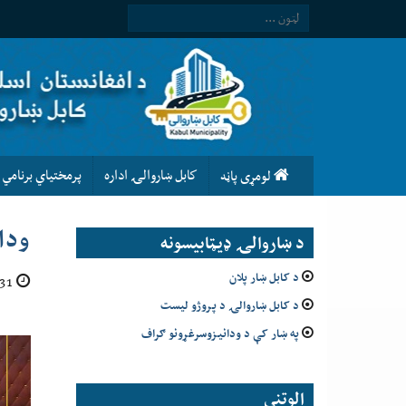
كابل ښاروالۍ اداره
پرمختیاي برنامي
لومړى پاڼه
ودا
د ښاروالۍ ډيټابيسونه
د کابل ښار پلان
31 حمل 1404
د کابل ښاروالۍ د پروژو لیست
په ښار کې د ودانیزوسرغړونو ګراف
الوتني