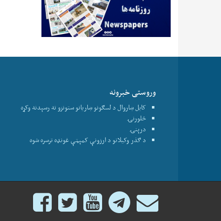
وروستی خبرونه
کابل ښاروال د لسګونو ښاریانو ستونزو ته رسېدنه وکړه
څلورنۍ
درېنۍ
د ګذر وکیلانو د ارزونې کمېټې غونډه ترسره شوه